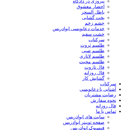
پیروزی در دادگاه
احضار معشوق
باطل السحر
بخت گشایی
چشم زخم
خدمات دعانویسی ابوادریس
خشت سفید
سرکتاب
طلسم ثروت
طلسم صبی
طلسم لاتاری
طلسم محبت
فال تاروت
فال روزانه
گشایش کار
سرکتاب
آشنایی با دعانویسی
رضایت مشتریان
نحوه سفارش
فال روزانه
تماس با ما
سایت های ابوادریس
صفحه توییتر ابوادریس
فیسبوک ابوادریس