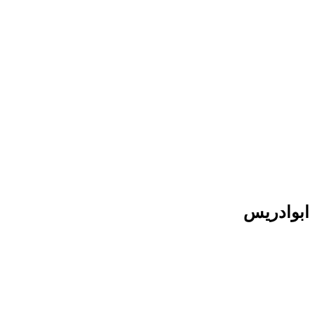
پرش
به
محتوا
ابوادریس