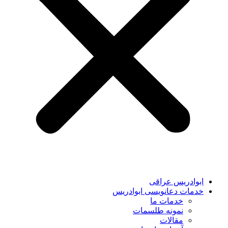
ابوادریس عراقی
خدمات دعانویسی ابوادریس
خدمات ما
نمونه طلسمات
مقالات