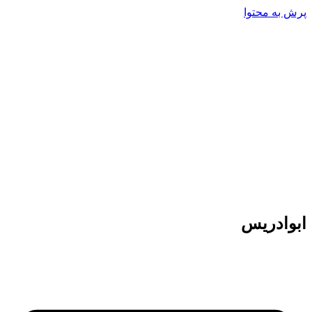
پرش به محتوا
ابوادریس