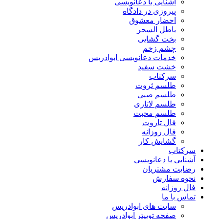
آشنایی با دعانویسی
پیروزی در دادگاه
احضار معشوق
باطل السحر
بخت گشایی
چشم زخم
خدمات دعانویسی ابوادریس
خشت سفید
سرکتاب
طلسم ثروت
طلسم صبی
طلسم لاتاری
طلسم محبت
فال تاروت
فال روزانه
گشایش کار
سرکتاب
آشنایی با دعانویسی
رضایت مشتریان
نحوه سفارش
فال روزانه
تماس با ما
سایت های ابوادریس
صفحه توییتر ابوادریس