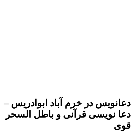
دعانویس در خرم آباد ابوادریس –
دعا نویسی قرآنی و باطل السحر
قوی