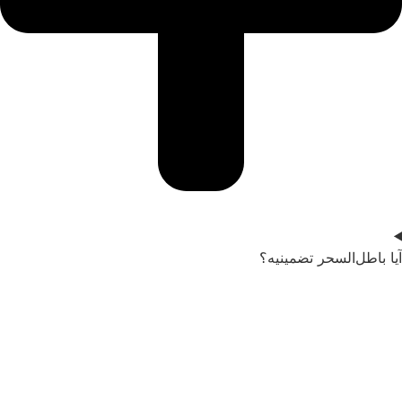
آیا باطل‌السحر تضمینیه؟