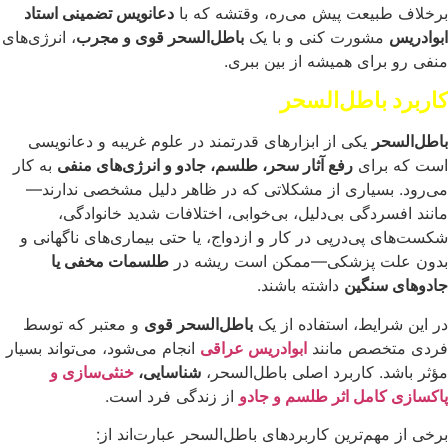
برخلاف طبیعت پیش می‌ره، وقتشه که با
دعانویس تضمینی استاد
ابوادریس
مشورت کنی و با یک
باطل‌السحر قوی و مجرب
، انرژی‌های
منفی رو برای همیشه از بین ببری.
کاربرد باطل‌السحر
باطل‌السحر
یکی از ابزارهای قدرتمند در علوم غریبه و دعانویسی
است که برای
رفع آثار سحر، طلسم، جادو و انرژی‌های منفی
به کار
می‌رود. بسیاری از مشکلاتی که در ظاهر دلیل مشخصی ندارند—
مانند افسردگی بی‌دلیل، بی‌خوابی، اختلافات شدید خانوادگی،
شکست‌های پی‌در‌پی در کار و ازدواج، یا حتی بیماری‌های ناگهانی و
بدون علت پزشکی—ممکن است ریشه در
طلسمات مخفی یا
جادوهای سنگین
داشته باشند.
در این شرایط، استفاده از یک
باطل‌السحر قوی
و معتبر که توسط
فردی متخصص مانند
ابوادریس عراقی
انجام می‌شود، می‌تواند بسیار
مؤثر باشد. کاربرد اصلی باطل‌السحر،
شناسایی،
خنثی‌سازی و
پاکسازی کامل اثر طلسم و جادو
از زندگی فرد است.
برخی از مهم‌ترین کاربردهای باطل‌السحر عبارت‌اند از: