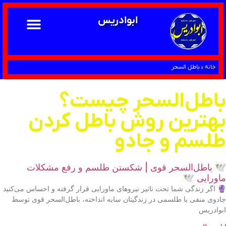
ابوادریس
خانه
»
باطل السحر
باطل‌السحر چیست؟
بهترین روش باطل کردن
طلسم و جادو
🕊 باطل‌السحر قوی | شکستن طلسم و رفع مشکلات
ماورایی 🕊
🔮 اگر زندگی شما تحت تاثیر نیروهای ماورایی قرار گرفته و احساس می‌کنید
جادوی منفی یا طلسمی در زندگیتان سایه انداخته، باطل‌السحر قوی توسط
ابوادریس