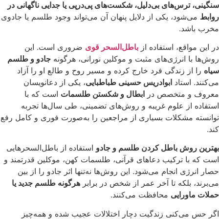
سنگینی، ترس‌های بی‌دلیل، شکست‌های پی‌در‌پی یا جدایی ناگهانی در
روابط
می‌شود، یکی از دلایل پنهان آن می‌تواند وجود طلسم یا جادوی
مخرب باشد.
در این مواقع، استفاده از
باطل‌السحر قوی
ضروری است. این
روش‌ها با انرژی‌های مثبت و موکلین نورانی، هرگونه
جادو و طلسم
سیاه
را از زندگی فرد خارج کرده و مسیر روح و طالع او را آزاد
می‌کنند. استاد
ابوادریس حسینی طباطبایی
، یکی از دعانویسان
معروف و متخصص در
ابطال و شکستن طلسمات
است که با
استفاده از علوم غریبه و روش‌های تضمینی، طی سال‌ها تجربه
توانسته مشکلات بسیاری از مراجعین را به‌صورت فوری و کامل رفع
کند.
بهترین روش باطل کردن طلسم و جادو
استفاده از باطل‌السحرهایی
است که با ترکیب دعاهای قرآنی، طلسمات کهن، موکلین قدرتمند و
حصار انرژی انجام می‌شود. این روش‌ها نه‌تنها اثر جادو را از بین
می‌برند، بلکه تا آخر عمر از شخص در برابر
هرگونه طلسم جدید یا
حملات ماورایی
محافظت می‌کنند.
اگر حس می‌کنی زندگیت دچار اختلالات عجیب شده و همه‌چیز