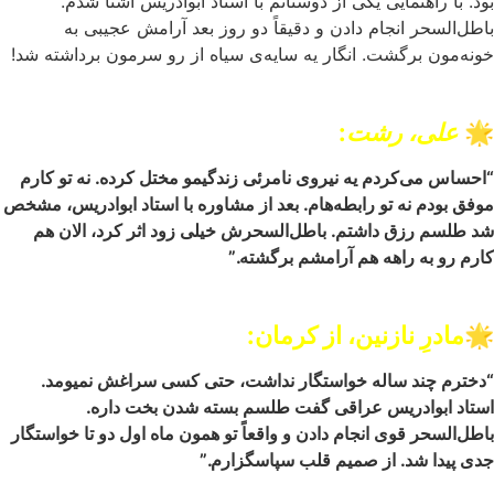
بود. با راهنمایی یکی از دوستانم با استاد ابوادریس آشنا شدم.
باطل‌السحر انجام دادن و دقیقاً دو روز بعد آرامش عجیبی به
خونه‌مون برگشت. انگار یه سایه‌ی سیاه از رو سرمون برداشته شد!
🌟
علی، رشت
:
“احساس می‌کردم یه نیروی نامرئی زندگیمو مختل کرده. نه تو کارم
موفق بودم نه تو رابطه‌هام. بعد از مشاوره با استاد ابوادریس، مشخص
شد طلسم رزق داشتم. باطل‌السحرش خیلی زود اثر کرد، الان هم
کارم رو به راهه هم آرامشم برگشته.”
🌟
مادرِ نازنین، از کرمان:
“دخترم چند ساله خواستگار نداشت، حتی کسی سراغش نمیومد.
استاد ابوادریس عراقی گفت طلسم بسته شدن بخت داره.
باطل‌السحر قوی انجام دادن و واقعاً تو همون ماه اول دو تا خواستگار
جدی پیدا شد. از صمیم قلب سپاسگزارم.”