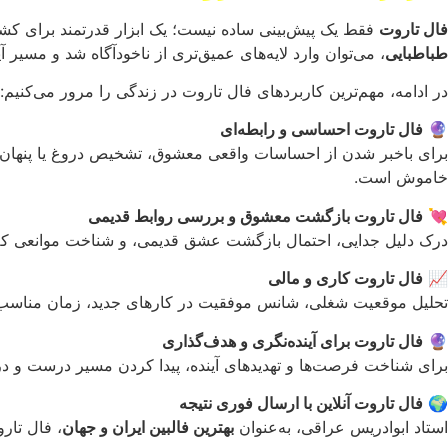
فال تاروت
فقط یک پیش‌بینی ساده نیست؛ یک ابزار قدرتمند برای کشف
طباطبایی
، می‌توان وارد لایه‌های عمیق‌تری از ناخودآگاه شد و مسیر 
در ادامه، مهم‌ترین کاربردهای فال تاروت در زندگی را مرور می‌کنیم:
🔮
فال تاروت احساسی و رابطه‌ای
برای باخبر شدن از احساسات واقعی معشوق، تشخیص دروغ یا پنهان‌کار
خاموش است.
💘
فال تاروت بازگشت معشوق و بررسی روابط قدیمی
درک دلیل جدایی، احتمال بازگشت عشق قدیمی، و شناخت موانعی که ع
📈
فال تاروت کاری و مالی
تحلیل موقعیت شغلی، شانس موفقیت در کارهای جدید، زمان مناسب ب
🔮
فال تاروت برای آینده‌نگری و هدف‌گذاری
برای شناخت فرصت‌ها و تهدیدهای آینده، پیدا کردن مسیر درست و دریا
🌍
فال تاروت آنلاین با ارسال فوری نتیجه
استاد ابوادریس عراقی، به‌عنوان
بهترین فالبین ایران و جهان
، فال تار