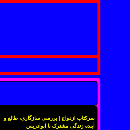
سرکتاب ازدواج | بررسی سازگاری، طالع و
آینده زندگی مشترک با ابوادریس