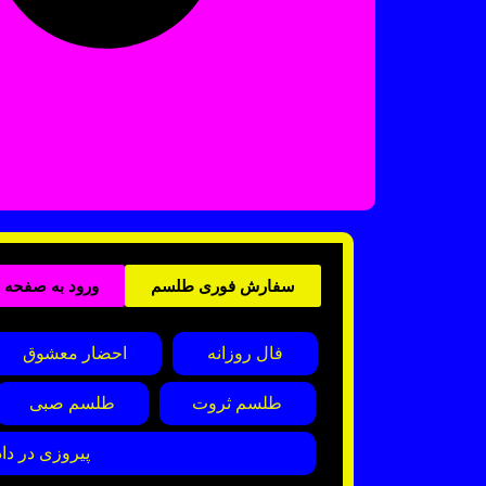
سفارش فوری طلسم
ورود به صفحه
فال روزانه
احضار معشوق
طلسم ثروت
طلسم صبی
پیروزی در داد