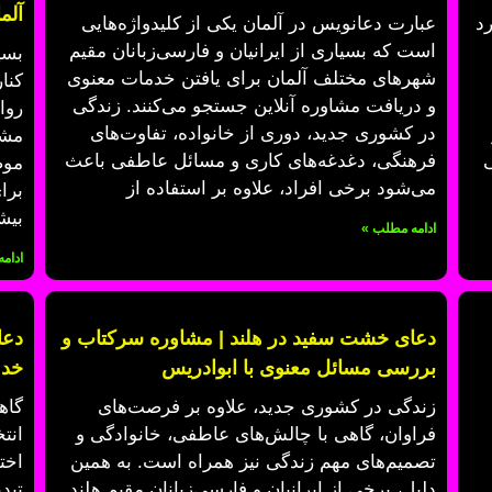
آلم
د
عبارت دعانویس در آلمان یکی از کلیدواژه‌هایی
است که بسیاری از ایرانیان و فارسی‌زبانان مقیم
بسی
شهرهای مختلف آلمان برای یافتن خدمات معنوی
کنا
و دریافت مشاوره آنلاین جستجو می‌کنند. زندگی
روا
در کشوری جدید، دوری از خانواده، تفاوت‌های
مشا
ی
فرهنگی، دغدغه‌های کاری و مسائل عاطفی باعث
موض
می‌شود برخی افراد، علاوه بر استفاده از
برا
بیش
ادامه مطلب »
ادام
دعای خشت سفید در هلند | مشاوره سرکتاب و
دعا
بررسی مسائل معنوی با ابوادریس
خدم
زندگی در کشوری جدید، علاوه بر فرصت‌های
گاه
فراوان، گاهی با چالش‌های عاطفی، خانوادگی و
انت
تصمیم‌های مهم زندگی نیز همراه است. به همین
اخت
دلیل، برخی از ایرانیان و فارسی‌زبانان مقیم هلند
تبد