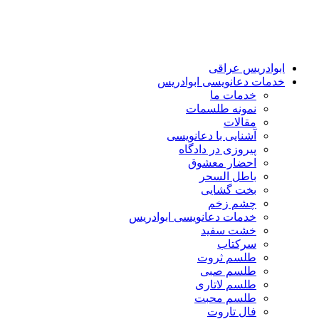
ابوادریس عراقی
خدمات دعانویسی ابوادریس
خدمات ما
نمونه طلسمات
مقالات
آشنایی با دعانویسی
پیروزی در دادگاه
احضار معشوق
باطل السحر
بخت گشایی
چشم زخم
خدمات دعانویسی ابوادریس
خشت سفید
سرکتاب
طلسم ثروت
طلسم صبی
طلسم لاتاری
طلسم محبت
فال تاروت