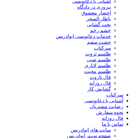
آشنایی با دعانویسی
پیروزی در دادگاه
احضار معشوق
باطل السحر
بخت گشایی
چشم زخم
خدمات دعانویسی ابوادریس
خشت سفید
سرکتاب
طلسم ثروت
طلسم صبی
طلسم لاتاری
طلسم محبت
فال تاروت
فال روزانه
گشایش کار
سرکتاب
آشنایی با دعانویسی
رضایت مشتریان
نحوه سفارش
فال روزانه
تماس با ما
سایت های ابوادریس
صفحه توییتر ابوادریس