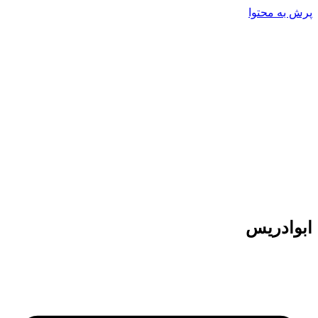
پرش به محتوا
ابوادریس