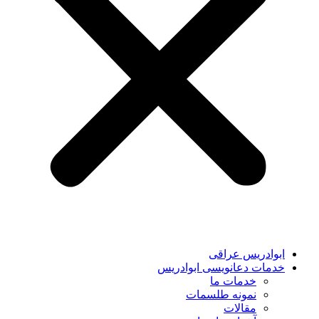
ابوادریس عراقی
خدمات دعانویسی ابوادریس
خدمات ما
نمونه طلسمات
مقالات