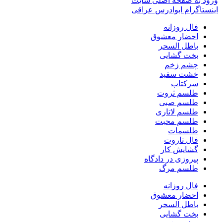
ورود به صفحه اصلی سایت
اینستاگرام ابوادرس عراقی
فال روزانه
احضار معشوق
باطل السحر
بخت گشایی
چشم زخم
خشت سفید
سرکتاب
طلسم ثروت
طلسم صبی
طلسم لاتاری
طلسم محبت
طلسمات
فال تاروت
گشایش کار
پیروزی در دادگاه
طلسم مرگ
فال روزانه
احضار معشوق
باطل السحر
بخت گشایی