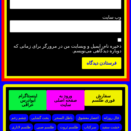
وب‌ سایت
ذخیره نام، ایمیل و وبسایت من در مرورگر برای زمانی که
دوباره دیدگاهی می‌نویسم.
سفارش
ورود به
اینستاگرام
فوری طلسم
صفحه اصلی
ابوادرس
سایت
عراقی
فال روزانه
احضار معشوق
باطل السحر
بخت گشایی
چشم زخم
خشت سفید
سرکتاب
طلسم ثروت
طلسم صبی
طلسم لاتاری