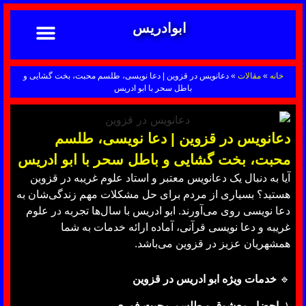
ابوادریس
تماس با ما
ابوادریس عراقی
نحوه سفارش
رضایت مشتریان
خدمات دعانویسی ابوادریس
آشنایی با دعانویسی
خانه
»
مقالات
»
دعانویس در قزوین | دعا نویسی، طلسم محبت، بخت گشایی و
باطل سحر با ابو ادریس
دعانویس در قزوین | دعا نویسی، طلسم
محبت، بخت گشایی و باطل سحر با ابو ادریس
آیا به دنبال یک دعانویس معتبر و استاد علوم غریبه در قزوین
هستید؟ بسیاری از مردم برای حل مشکلات مهم زندگی‌شان به
دعا نویسی روی می‌آورند. ابو ادریس با سال‌ها تجربه در علوم
غریبه و دعا نویسی قرآنی، آماده ارائه خدمات به شما
همشهریان عزیز در قزوین می‌باشد.
🔹
خدمات ویژه ابو ادریس در قزوین
۱.
احضار معشوق و طلسم محبت فوری