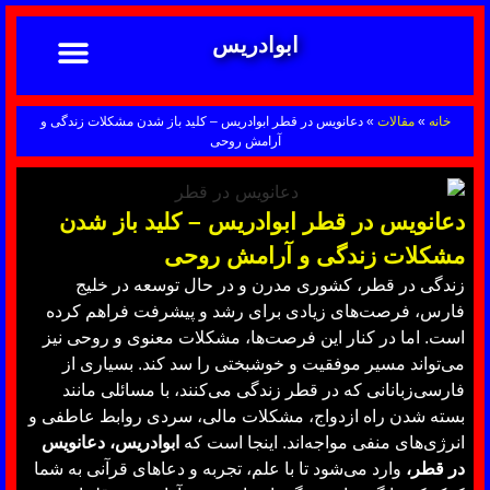
ابوادریس
تماس با ما
ابوادریس عراقی
نحوه سفارش
رضایت مشتریان
خدمات دعانویسی ابوادریس
آشنایی با دعانویسی
خانه
»
مقالات
»
دعانویس در قطر ابوادریس – کلید باز شدن مشکلات زندگی و
آرامش روحی
دعانویس در قطر ابوادریس – کلید باز شدن
مشکلات زندگی و آرامش روحی
زندگی در قطر، کشوری مدرن و در حال توسعه در خلیج
فارس، فرصت‌های زیادی برای رشد و پیشرفت فراهم کرده
است. اما در کنار این فرصت‌ها، مشکلات معنوی و روحی نیز
می‌تواند مسیر موفقیت و خوشبختی را سد کند. بسیاری از
فارسی‌زبانانی که در قطر زندگی می‌کنند، با مسائلی مانند
بسته شدن راه ازدواج، مشکلات مالی، سردی روابط عاطفی و
انرژی‌های منفی مواجه‌اند. اینجا است که
ابوادریس، دعانویس
در قطر،
وارد می‌شود تا با علم، تجربه و دعاهای قرآنی به شما