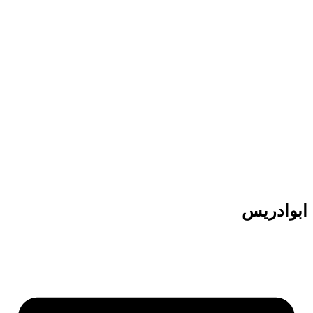
پرش
به
محتوا
ابوادریس