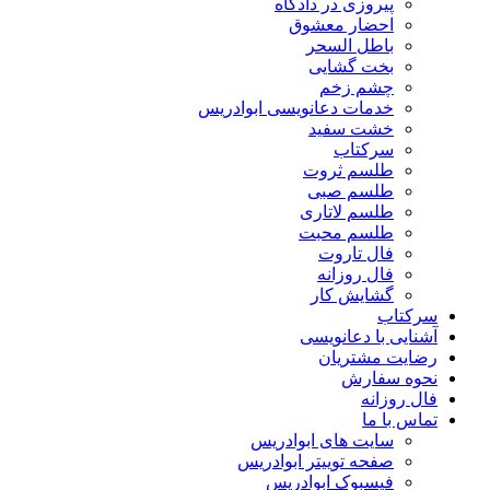
پیروزی در دادگاه
احضار معشوق
باطل السحر
بخت گشایی
چشم زخم
خدمات دعانویسی ابوادریس
خشت سفید
سرکتاب
طلسم ثروت
طلسم صبی
طلسم لاتاری
طلسم محبت
فال تاروت
فال روزانه
گشایش کار
سرکتاب
آشنایی با دعانویسی
رضایت مشتریان
نحوه سفارش
فال روزانه
تماس با ما
سایت های ابوادریس
صفحه توییتر ابوادریس
فیسبوک ابوادریس