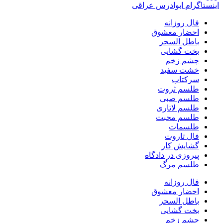
اینستاگرام ابوادرس عراقی
فال روزانه
احضار معشوق
باطل السحر
بخت گشایی
چشم زخم
خشت سفید
سرکتاب
طلسم ثروت
طلسم صبی
طلسم لاتاری
طلسم محبت
طلسمات
فال تاروت
گشایش کار
پیروزی در دادگاه
طلسم مرگ
فال روزانه
احضار معشوق
باطل السحر
بخت گشایی
چشم زخم