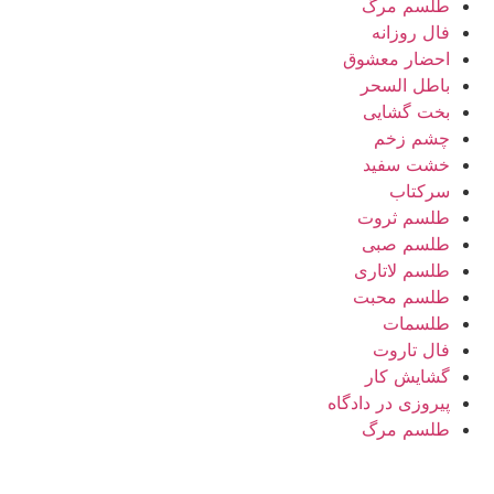
طلسم مرگ
فال روزانه
احضار معشوق
باطل السحر
بخت گشایی
چشم زخم
خشت سفید
سرکتاب
طلسم ثروت
طلسم صبی
طلسم لاتاری
طلسم محبت
طلسمات
فال تاروت
گشایش کار
پیروزی در دادگاه
طلسم مرگ