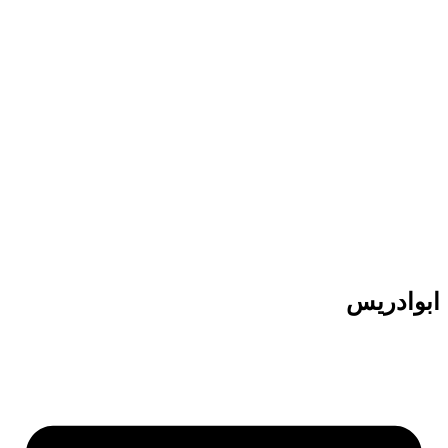
پرش
به
محتوا
ابوادریس