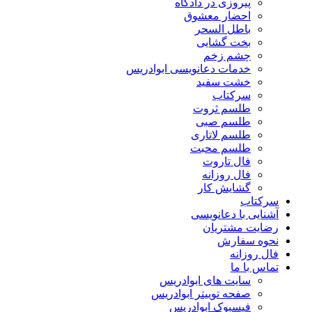
پیروزی در دادگاه
احضار معشوق
باطل السحر
بخت گشایی
چشم زخم
خدمات دعانویسی ابوادریس
خشت سفید
سرکتاب
طلسم ثروت
طلسم صبی
طلسم لاتاری
طلسم محبت
فال تاروت
فال روزانه
گشایش کار
سرکتاب
آشنایی با دعانویسی
رضایت مشتریان
نحوه سفارش
فال روزانه
تماس با ما
سایت های ابوادریس
صفحه توییتر ابوادریس
فیسبوک ابوادریس