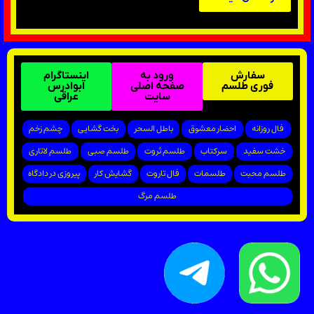
سفارش
ورود به
اینستاگرام
فوری طلسم
صفحه اصلی
ابوادرس
سایت
عراقی
فال روزانه
احضار معشوق
باطل السحر
بخت گشایی
چشم زخم
خشت سفید
سرکتاب
طلسم ثروت
طلسم صبی
طلسم لاتاری
طلسم محبت
طلسمات
فال تاروت
گشایش کار
پیروزی در دادگاه
طلسم مرگ