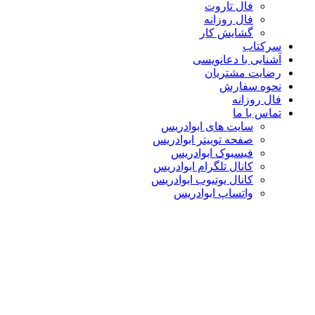
فال تاروت
فال روزانه
گشایش کار
سرکتاب
آشنایی با دعانویسی
رضایت مشتریان
نحوه سفارش
فال روزانه
تماس با ما
سایت های ابوادریس
صفحه توییتر ابوادریس
فیسبوک ابوادریس
کانال تلگرام ابوادریس
کانال یوتیوب ابوادریس
واتساپ ابوادریس