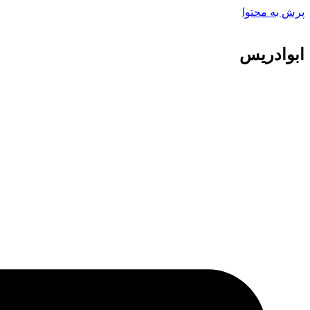
پرش به محتوا
ابوادریس