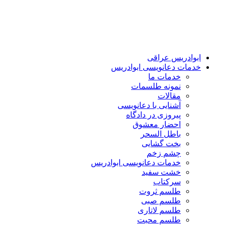
ابوادریس عراقی
خدمات دعانویسی ابوادریس
خدمات ما
نمونه طلسمات
مقالات
آشنایی با دعانویسی
پیروزی در دادگاه
احضار معشوق
باطل السحر
بخت گشایی
چشم زخم
خدمات دعانویسی ابوادریس
خشت سفید
سرکتاب
طلسم ثروت
طلسم صبی
طلسم لاتاری
طلسم محبت