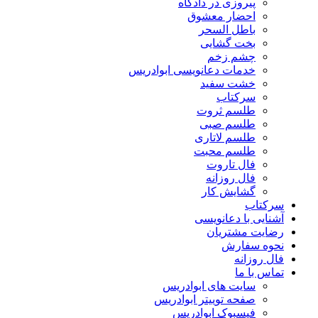
پیروزی در دادگاه
احضار معشوق
باطل السحر
بخت گشایی
چشم زخم
خدمات دعانویسی ابوادریس
خشت سفید
سرکتاب
طلسم ثروت
طلسم صبی
طلسم لاتاری
طلسم محبت
فال تاروت
فال روزانه
گشایش کار
سرکتاب
آشنایی با دعانویسی
رضایت مشتریان
نحوه سفارش
فال روزانه
تماس با ما
سایت های ابوادریس
صفحه توییتر ابوادریس
فیسبوک ابوادریس