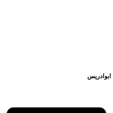
پرش
به
محتوا
ابوادریس