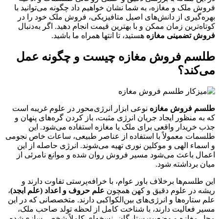
فروش ملک و مغازه، به شما نشان خواهیم داد چگونه می‌توانید با
بهره‌گیری از دانش‌های اصیل متافیزیکی، فروش ملک خود را در
کوتاه‌ترین زمان ممکن و با بهترین قیمت انجام دهید. اگر به‌دنبال
فروش تضمینی مغازه
هستید، تا انتها همراه ما باشید.
طلسم فروش مغازه چیست و چگونه عمل
می‌کند؟
طلسم فروش مغازه
نوعی ابزار انرژی‌محور در علوم غریبه است
که به منظور ایجاد جریان انرژی مثبت، باز کردن گره‌های پنهان و
جذب خریدار واقعی برای ملک یا مغازه استفاده می‌شود. این
طلسمات معمولاً با استفاده از عناصر طبیعی، ساعات خاص نجومی
و اسماء الهی و موکلین نوری تهیه می‌شوند. انرژی حاصله از این
اعمال باعث می‌شود مسیر فروش روان شده و موانع نامرئی از
میان برداشته شود.
این طلسم‌ها برخلاف باور عوام، با خرافه‌پرستی تفاوت دارند و
ریشه در علوم دقیق و کهن همچون
علم حروف و اعداد (علم ابجد)
،
علم ستاره‌ها و انرژی‌های بین‌الکواکبی دارند. متخصصانی که در این
مسیر فعالیت دارند، با شناخت کامل از لحظه تولد صاحب ملک،
محل مغازه و وضعیت ستارگان، نسخه‌ای کاملاً شخصی‌سازی‌شده