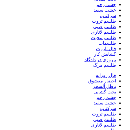
چشم زخم
خشت سفید
سرکتاب
طلسم ثروت
طلسم صبی
طلسم لاتاری
طلسم محبت
طلسمات
فال تاروت
گشایش کار
پیروزی در دادگاه
طلسم مرگ
فال روزانه
احضار معشوق
باطل السحر
بخت گشایی
چشم زخم
خشت سفید
سرکتاب
طلسم ثروت
طلسم صبی
طلسم لاتاری