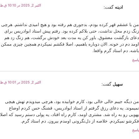
اکتبر 2, 2025 در 10:10 ق.ظ
ادینه
گفت:
من با عشقم قهر کرده بودم، بدجوری هم رفته بود و هیچ امیدی نداشتم. هرچی
زنگ زدم محل نذاشت، حتی بلاکم کرده بود. رفتم پیش استاد ابوادریس برای
دعای بازگشت معشوق. باور کن یه مدت بعد خودش برگشت، هم زنگ زد هم
اومد دم در خونه. الان دوباره باهمیم، اصلا فکشم نمیکردم همچین چیزی ممکن
باشه. دم استاد گرم واقعا.
پاسخ
اکتبر 2, 2025 در 10:01 ق.ظ
سهیل
گفت:
من دیگه جیبم خالی خالی بود، کارم خوابیده بود، هرچی میدویدم تهش هیچی
نمیموند. یه دعای رزق گرفتم از استاد ابوادریس، قشنگ حس کردم اوضاع
یهویی رو به راه شد. مشتری اومد، کارم راه افتاد، یه پولی دستم رسید که اصلا
فکرشو نمیکردم. خلاصه از دل‌نگرونی اومدم بیرون. دم استاد گرم.
پاسخ