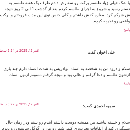
با شک خیلی زیاد طلسم برکت رو سفارش دادم ظرف یک هفته طلسم به
دستم رسید و شروع به اجرای طلسم کردم بعد از گذشت 1 الی 2 روز نتیجه
ش شوکم کرد. مغازه کفش داشتم و کلی جنس توی این مدت فروختم و برکت
واقعی رو تجربه کردم
پاسخ
اکتبر 12, 2025 در 5:24 ب.ظ
علی اخوان
گفت:
سلام و درود من به شخصه به استاد ابوادریس به شدت اعتماد دارم چند باری
ازشون طلسم و دعا گرفتم و عالی بود و نتیجه گرفتم ممنونم ازتون استاد.
پاسخ
اکتبر 12, 2025 در 5:22 ب.ظ
سمیه احمدی
گفت:
سلام و خسته نباشید من همیشه دوست داشتم آیندم رو ببینم ودر زمان حال
پیشگیری کنم از اتفاقات بعد دوری کنم. شما رو من در گوگل سایتتون رو دیدم