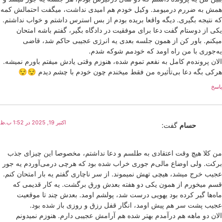
همش به ضررم درمیومد. وکیل خودم هم امیدی نداشت، میگفت احتمالش کمه
که نتیجه بگیری. دیگه واقعا بریده بودم از بس استرس داشتم و خواب نداشتم.
یکی از دوستام گفت دعا برای موفقیت در دادگاه بگیر، گفتم باشه امتحان
میکنم. باور کن از همون جلسه بعدی یه انرژی عجیبی حاکم شد، قاضی
یه‌جوری با من راه اومد که خودمم شوکه شدم.
الان پرونده‌م کامل به نفعم تموم شده، هنوزم وقتی یادش میفتم باورم نمیشه.
هرکی بگه دعا بی‌تأثیره من فقط میخندم چون خودم با چشم دیدم 😌😌
پاسخ
اکتبر 19, 2025 در 1:52 ب.ظ
حسام
گفت:
من کلا هیچ وقت اعتقادی به طلسم و دعا نداشتم، مخصوصا این چیزای جذب
برکت. ولی اوضاع مالی‌م جوری خراب شده بود که هرچی درمی‌آوردم یه جور
عجیب خرج میشد، هیچی تهش نمیموند. از سر ناچاری گفتم یه بار امتحان کنم.
قسم میخورم از همون یکی دو هفته بعدش ورق برگشت. یه کار قدیمی که
ماه‌ها گیر کرده بود یهویی درست شد، پولشم اومد. بعدش چند تا موقعیت
عجیب پشت سر هم پیش اومد، انگار قفل رزق و روزی باز شده بود.
الان دو ماهه هم درآمدم بهتر شده هم آرامش عجیبی دارم. هنوزم نمیدونم