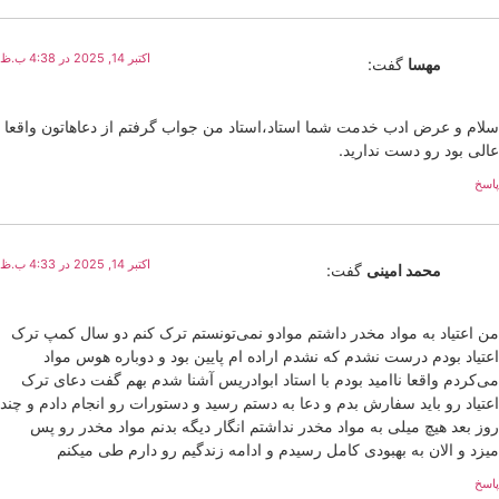
اکتبر 14, 2025 در 4:38 ب.ظ
مهسا
گفت:
سلام و عرض ادب خدمت شما استاد،استاد من جواب گرفتم از دعاهاتون واقعا
عالی بود رو دست ندارید.
پاسخ
اکتبر 14, 2025 در 4:33 ب.ظ
محمد امینی
گفت:
من اعتیاد به مواد مخدر داشتم موادو نمی‌تونستم ترک کنم دو سال کمپ ترک
اعتیاد بودم درست نشدم که نشدم اراده ام پایین بود و دوباره هوس مواد
می‌کردم واقعا ناامید بودم با استاد ابوادریس آشنا شدم بهم گفت دعای ترک
اعتیاد رو باید سفارش بدم و دعا به دستم رسید و دستورات رو انجام دادم و چند
روز بعد هیچ میلی به مواد مخدر نداشتم انگار دیگه بدنم مواد مخدر رو پس
میزد و الان به بهبودی کامل رسیدم و ادامه زندگیم رو دارم طی میکنم
پاسخ