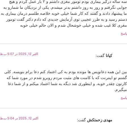
سه ساله درگیر بیماری بودم تومور مغزی داشتم و ۲ بار عمل کردم و هیچ
جوابی نگرفتم و روز به روز داشتم بدتر میشدم. یکی از نزدیکان ما شمارو به
ما پیشنهاد دادند و گفتند که کار شما خیلی خوبه خلاصه طلسم درمان بیماری به
دستم رسید و به طرز عجیبی توی آزمایش جدیدی که دادم دکتر گفت تومور
مغزی کلا غیب شده و خیلی خوشحال شدم و الان حالم خیلی خوبه
پاسخ
اکتبر 12, 2025 در 5:07 ب.ظ
کیانا
گفت:
بین این همه دعانویس ها مونده بودم به کی اعتماد کنم دعا برام بنویسه. کلی
گشتم تو اینترنت که با کامنت های مثبت مردم روبرو شدم در مورد شما که
کارتون چقدر خوبه. و اینطوری شد دیگه به شما اعتماد میکنم و از شما دعا
میگیرم.
پاسخ
اکتبر 12, 2025 در 5:04 ب.ظ
مهدی زحمتکش
گفت: