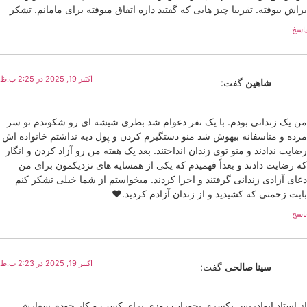
براش بیوفته. تقریبا چیز هایی که گفتید داره اتفاق میوفته برای مامانم. تشکر
پاسخ
اکتبر 19, 2025 در 2:25 ب.ظ
شاهین
گفت:
من یک زندانی بودم. با یک نفر دعوام شد بطری شیشه ای رو شکوندم تو سر
مرده و متاسفانه بیهوش شد منو دستگیرم کردن و پول دیه نداشتم خانواده اش
رضایت ندادند و منو توی زندان انداختند. بعد یک هفته من رو آزاد کردن و انگار
که رضایت دادند و بعداً فهمیدم که یکی از همسایه های نزدیکمون برای من
دعای آزادی زندانی گرفتند و اجرا کردند. میخواستم از شما خیلی تشکر کنم
بابت زحمتی که کشیدید و از زندان آزادم کردید.❤️
پاسخ
اکتبر 19, 2025 در 2:23 ب.ظ
سینا صالحی
گفت:
از استاد ابوادریس یکسری بخورات روزی برای کسب و کار خودم سفارش