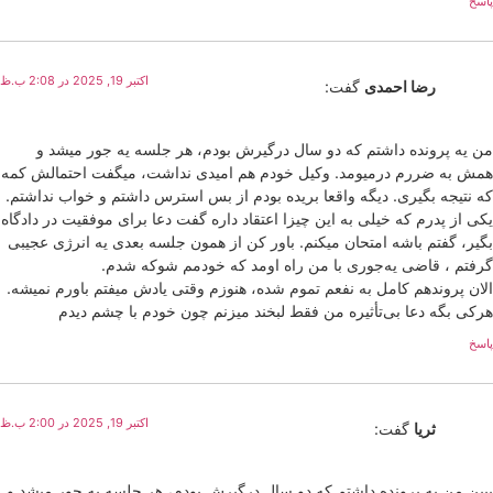
پاسخ
اکتبر 19, 2025 در 2:08 ب.ظ
رضا احمدی
گفت:
من یه پرونده داشتم که دو سال درگیرش بودم، هر جلسه یه جور میشد و
همش به ضررم درمیومد. وکیل خودم هم امیدی نداشت، میگفت احتمالش کمه
که نتیجه بگیری. دیگه واقعا بریده بودم از بس استرس داشتم و خواب نداشتم.
یکی از پدرم که خیلی به این چیزا اعتقاد داره گفت دعا برای موفقیت در دادگاه
بگیر، گفتم باشه امتحان میکنم. باور کن از همون جلسه بعدی یه انرژی عجیبی
گرفتم ، قاضی یه‌جوری با من راه اومد که خودمم شوکه شدم.
الان پروندهم کامل به نفعم تموم شده، هنوزم وقتی یادش میفتم باورم نمیشه.
هرکی بگه دعا بی‌تأثیره من فقط لبخند میزنم چون خودم با چشم دیدم
پاسخ
اکتبر 19, 2025 در 2:00 ب.ظ
ثریا
گفت:
ببین من یه پرونده داشتم که دو سال درگیرش بودم، هر جلسه یه جور میشد و