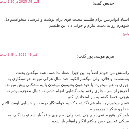
اکتبر 19, 2025 در 2:20 ب.ظ
حدیس
گفت:
استاد ابوادریس برام طلسم محبت قوی برام نوشت و فرستاد میخواستم دل
شوهرم رو به دست بیارم و جواب داد این طلسم
پاسخ
اکتبر 19, 2025 در 2:18 ب.ظ
مریم موسی پور
گفت:
راستش من خودم اصلاً به این چیزا اعتقاد نداشتم. همه میگفتن بختت
بسته‌ست و فلان، ولی میگفتم الکیه. چند سال هرکی میومد خواستگاری یه
جوری به هم میخورد، یا خودشون پشیمون میشدن یا یه مشکلی پیش میومد.
آخرش از سر ناچاری رفتم بخت‌گشایی انجام دادم. نه دنبال معجزه بودم نه
هیچی، فقط گفتم یه بار امتحانش کنم.
قسم میخورم یه ماه هم نگذشت که یه خواستگار درست و حسابی اومد، الانم
خدا رو شکر نامزدیمونه.
باور کن هنوزم نمی‌دونم چی شد، ولی یه چیزی واقعاً باز شد تو زندگیم، یه
سبکی عجیبی حس میکنم انگار راه‌هام باز شده