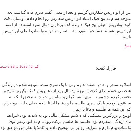
من از ابوادریس سفارش گرفتم و بعد از مدتی گفتم سرم کلاه گذاشته بعد
متوجه شدم به پیج فیک استاد ابوادریس سفارش رو انجام دادم دوستان دقت
کنید ابوادریس خیلی پیج فیک داره و کلاه برداران دنبال سوء استفاده از اسم
ابوادریس هستند حتما حواستون باشه شماره تلفن و واتساپ اصلی ابوادریس
باشه
پاسخ
اکتبر 12, 2025 در 5:28 ب.ظ
فرزاد
گفت:
اصلا به سحر و جادو اعتقاد ندارم ولی با یک سرچ ساده متوجه شدم در زندگی
شخصی خودم برای گرفتن نتیجه ایده ال باید از دعانویس کمک بگیرم سرچ و
تحقیق کردم چشمم به ایدی اینستاگرام و سایتتون خورد به محض اینکه به
سایتتون اومدم با یک سری طلسم ها و دعا ها اشنا شدم خیلی جالب بود برام
که این همه ما طلسم و دعا داریم .
اولین و بزرگترین مشکلی که داشتم مشکل مالی بود به شدت توی شرایط
بدی زندگی میکردم توی طلسم ها طلسم برکت رو دیدم به ابوادریس توی
واتساپ پیام دارم و شرایط رو براش توضیح دادم و کاملا با نظر من موافق بود