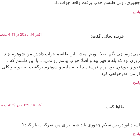
چجوری، ولی طلسم جذب برکت واقعا جواب داد
پاسخ
اکتبر 14, 2025 در 4:41 ب.ظ
فریده نجاتی
گفت:
نمی‌دونم چی بگم اصلا باورم نمیشه این طلسم جواب دادش من شوهرم چند
روزی بود که باهام قهر بود و اصلا جواب پیامم رو نمی‌داد با این طلسم که با
تجویز خودتون بود برام فرستادید انجام دادم و شوهرم برگشت به خونه و کلی
از من عذرخواهی کرد
پاسخ
اکتبر 14, 2025 در 4:39 ب.ظ
طاها
گفت:
استاد ابوادریس سلام چجوری باید شما برای من سرکتاب باز کنید؟
پاسخ