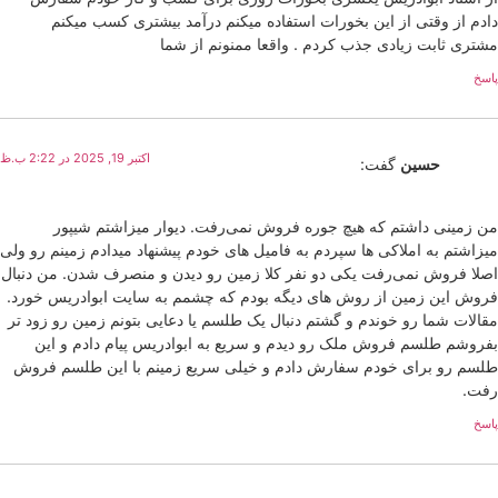
دادم از وقتی از این بخورات استفاده میکنم درآمد بیشتری کسب میکنم
مشتری ثابت زیادی جذب کردم . واقعا ممنونم از شما
پاسخ
اکتبر 19, 2025 در 2:22 ب.ظ
حسین
گفت:
من زمینی داشتم که هیچ جوره فروش نمی‌رفت. دیوار میزاشتم شیپور
میزاشتم به املاکی ها سپردم به فامیل های خودم پیشنهاد میدادم زمینم رو ولی
اصلا فروش نمی‌رفت یکی دو نفر کلا زمین رو دیدن و منصرف شدن. من دنبال
فروش این زمین از روش های دیگه بودم که چشمم به سایت ابوادریس خورد.
مقالات شما رو خوندم و گشتم دنبال یک طلسم یا دعایی بتونم زمین رو زود تر
بفروشم طلسم فروش ملک رو دیدم و سریع به ابوادریس پیام دادم و این
طلسم رو برای خودم سفارش دادم و خیلی سریع زمینم با این طلسم فروش
رفت.
پاسخ