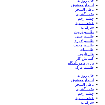
فال روزانه
احضار معشوق
باطل السحر
بخت گشایی
چشم زخم
خشت سفید
سرکتاب
طلسم ثروت
طلسم صبی
طلسم لاتاری
طلسم محبت
طلسمات
فال تاروت
گشایش کار
پیروزی در دادگاه
طلسم مرگ
فال روزانه
احضار معشوق
باطل السحر
بخت گشایی
چشم زخم
خشت سفید
سرکتاب