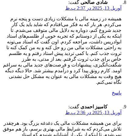
شادی صالحی
گفت:
آوریل 13, 2025 در 2:37 ب.ظ
همیشه در زمینه مالی با مشکلات زیادی دست و پنجه نرم
می‌کردم. هر بار که به فکر می‌افتادم که شاید باید یک کار
جدید شروع کنم، دوباره به دلایل مالی متوقف می‌شدم. تا
اینکه به یکی از دوستانم که تجربه خوبی از طلسم‌های استاد
ابوادریس داشت، مراجعه کردم. اون گفت که استاد می‌تونه
به راحتی مشکلات مالی من رو حل کنه و به من کمک کنه تا
ثروت جذب کنم. با کمی تردید پیش استاد رفتم و یه طلسم
خاص برای جذب ثروت گرفتم. بعد از مدتی، به طرز
شگفت‌انگیزی، پیشنهادات و فرصت‌های جدید مالی به سراغم
اومد. کارم رونق پیدا کرد و درآمدم بیشتر شد. حالا دیگه دیگه
هیچ وقت به مشکلات مالی به عنوان یه مشکل حل نشدنی
نگاه نمی‌کنم.
پاسخ
کامبیز احمدی
گفت:
آوریل 13, 2025 در 2:36 ب.ظ
برای من همیشه مشکلات مالی یک دغدغه بزرگ بود. هرچقدر
تلاش می‌کردم که به شرایط مالی بهتری برسم، باز هم موفق
نمی‌شدم. تا اینکه از یکی از آشنایانم شنیدم که استاد