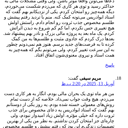
دعاها می‌تونن واقعا موثر باشن. ولی وقتی مشکلات مالی به
حداکثر رسید و توی هر کاری که می‌زدم شکست می‌خوردم،
دیگه همه‌چیز رو امتحان کردم. یکی از نزدیکانم بهم گفت که
استاد ابوادریس می‌تونه کمک کنه. منم با تردید رفتم پیشش و
طلسم مخصوص جذب ثروت رو انجام دادم. راستش اولش
هیچ تغییری حس نکردم، اما کم کم شروع به دیدن اثراتش
کردم. یک ماه بعد یه پروژه مالی بزرگ و نادر بهم پیشنهاد شد.
بعدها درک کردم که جادوی مثبت و طلسم‌ها به من کمک
کرده تا به فرصت‌های جدید برسم. هنوز هم نمی‌دونم چطور
به این سرعت تغییر کردم، ولی می‌تونم بگم که همه‌چیز به
همت استاد و نیروی معنوی‌شون اتفاق افتاد.
پاسخ
مریم سیفی
گفت:
آوریل 13, 2025 در 2:20 ب.ظ
من هر ماه توی یک بحران مالی بودم، انگار به هر کاری دست
می‌زدم، هیچ وقت جواب نمی‌داد. خلاصه که از دست تمام
روش‌های معمولی خسته شده بودم. یه روز یکی از دوستانم
بهم گفت که استاد ابوادریس یه دعای مخصوص برای جذب
ثروت داره که خیلی مؤثره. اولش زیاد امیدوار نبودم، ولی
چاره‌ای جز امتحان کردن نداشتم. به نظر من یکی از بهترین
تصمیمات زندگی‌م این بود که رفتم پیشش و طلسم مخصوص