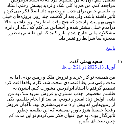
مراجعه کنم. من هم با کلی شک و تردید پیشش رفتم. استاد
یه طلسم خاص برای جذب ثروت بهم داد. اصلاً فکر نمی‌کردم
تأثیر داشته باشه، ولی بعد از گذشت چند روز، پروژه‌های خیلی
خوبی بهم پیشنهاد شد که هیچ وقت انتظارش رو نداشتم. حالا
درآمدم خیلی بیشتر شده و احساس می‌کنم که دیگه از دایره
مشکلات مالی خارج شدم. باور کنید که این طلسم به طرز
معجزه‌آسا شرایط رو تغییر داد.
پاسخ
سعید بهمنی
گفت:
آوریل 13, 2025 در 2:21 ب.ظ
من همیشه تو کار خرید و فروش ملک و زمین بودم، اما یه
مدت وقتی شرایط اقتصادی سخت شد، کارم واقعا افت کرد.
تصمیم گرفتم با استاد ابوادریس مشورت کنم. ایشون یه
طلسم مخصوص جذب مشتری و فروش سریع ملک به من
دادن. اولش زیاد امیدوار نبودم، اما بعد از انجام طلسم، یکی
از زمین‌هایی که بیش از 6 ماه بی‌مشتری بود، ناگهان فروش
رفت! حقیقتاً هنوز باورم نمی‌شه که این طلسم چطور
تاثیرگذار بوده. به هیچ عنوان فکر نمی‌کردم تو این مدت کم
چنین نتیجه‌ای بگیرم.