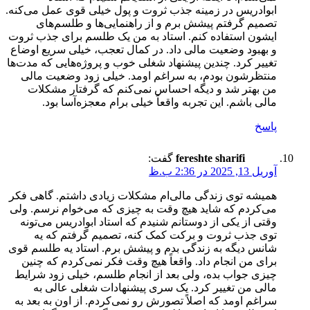
ابوادریس در زمینه جذب ثروت و پول خیلی قوی عمل می‌کنه.
تصمیم گرفتم پیشش برم و از راهنمایی‌ها و طلسم‌های
ایشون استفاده کنم. استاد به من یک طلسم برای جذب ثروت
و بهبود وضعیت مالی داد. در کمال تعجب، خیلی سریع اوضاع
تغییر کرد. چندین پیشنهاد شغلی خوب و پروژه‌هایی که مدت‌ها
منتظرشون بودم، به سراغم اومد. خیلی زود وضعیت مالی
من بهتر شد و دیگه احساس نمی‌کنم که گرفتار مشکلات
مالی باشم. این تجربه واقعاً خیلی برام معجزه‌آسا بود.
پاسخ
fereshte sharifi
گفت:
آوریل 13, 2025 در 2:36 ب.ظ
همیشه توی زندگی مالی‌ام مشکلات زیادی داشتم. گاهی فکر
می‌کردم که شاید هیچ وقت به چیزی که می‌خوام نرسم. ولی
وقتی از یکی از دوستانم شنیدم که استاد ابوادریس می‌تونه
توی جذب ثروت و برکت کمک کنه، تصمیم گرفتم که یه
شانس دیگه به زندگی بدم و پیشش برم. استاد یه طلسم قوی
برای من انجام داد. واقعاً هیچ وقت فکر نمی‌کردم که چنین
چیزی جواب بده، ولی بعد از انجام طلسم، خیلی زود شرایط
مالی من تغییر کرد. یک سری پیشنهادات شغلی عالی به
سراغم اومد که اصلاً تصورش رو نمی‌کردم. از اون به بعد به