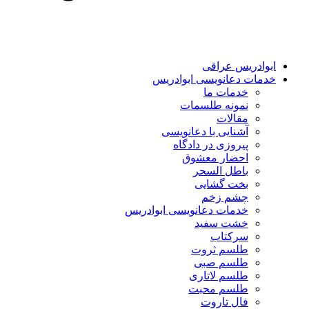
ابوادریس عراقی
خدمات دعانویسی ابوادریس
خدمات ما
نمونه طلسمات
مقالات
آشنایی با دعانویسی
پیروزی در دادگاه
احضار معشوق
باطل السحر
بخت گشایی
چشم زخم
خدمات دعانویسی ابوادریس
خشت سفید
سرکتاب
طلسم ثروت
طلسم صبی
طلسم لاتاری
طلسم محبت
فال تاروت