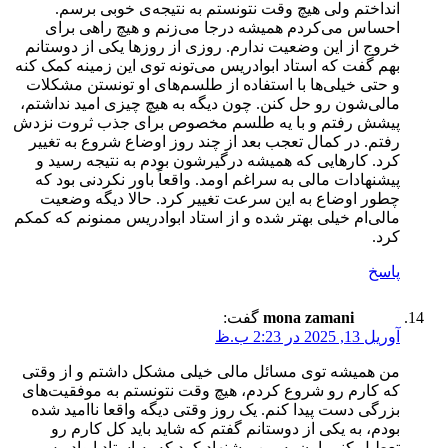
انداختم ولی هیچ وقت نتونستم به نتیجه‌ی خوبی برسم.
احساس می‌کردم همیشه درجا می‌زنم و هیچ راهی برای
خروج از این وضعیت ندارم. روزی از روزها یکی از دوستانم
بهم گفت که استاد ابوادریس می‌تونه توی این زمینه کمک کنه
و حتی خیلی‌ها با استفاده از طلسم‌های او تونستن مشکلات
مالی‌شون رو حل کنن. چون دیگه به هیچ چیزی امید نداشتم،
پیشش رفتم و با یه طلسم مخصوص برای جذب ثروت نزدش
رفتم. در کمال تعجب بعد از چند روز اوضاع شروع به تغییر
کرد. کارهایی که همیشه درگیرشون بودم به نتیجه رسید و
پیشنهادات مالی به سراغم اومد. واقعاً باور نکردنی بود که
چطور اوضاع به این سرعت تغییر کرد. حالا دیگه وضعیت
مالی‌ام خیلی بهتر شده و از استاد ابوادریس ممنونم که کمکم
کرد.
پاسخ
mona zamani
گفت:
آوریل 13, 2025 در 2:23 ب.ظ
من همیشه توی مسائل مالی خیلی مشکل داشتم و از وقتی
که کارم رو شروع کردم، هیچ وقت نتونستم به موفقیت‌های
بزرگی دست پیدا کنم. یک روز وقتی دیگه واقعا ناامید شده
بودم، به یکی از دوستانم گفتم که شاید باید کل کارم رو
تعطیل کنم. اون به من پیشنهاد کرد که به استاد ابوادریس