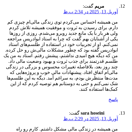
مریم
گفت:
آوریل 13, 2025 در 2:34 ب.ظ
من همیشه احساس می‌کردم توی زندگی مالی‌ام چیزی کم
دارم. برای رسیدن به ثروت و موفقیت همیشه تلاش کردم
ولی هر بار با یک مانع جدید روبرو می‌شدم. روزی از روزها
یکی از آشنایان بهم گفت که چرا به استاد ابوادریس مراجعه
نمی‌کنم. او از تجربیات خود در استفاده از طلسم‌های استاد
ابوادریس گفته بود که چطور مشکلات مالی‌ش رو حل کرده.
من که دیگه هیچ امیدی نداشتم، پیشش رفتم. استاد به من یک
طلسم قدرتمند برای جذب ثروت و بهبود وضعیت مالی داد.
چند روز بعد، بلافاصله تغییرات محسوس و بزرگی در زندگی
مالی‌ام اتفاق افتاد. پیشنهادات مالی خوب و پروژه‌هایی که
مدت‌ها منتظرش بودم، به سراغم آمد. دیگه به این طلسم‌ها
شک نمی‌کنم و حتی به دوستانم هم توصیه کردم که از این
کمک‌ها استفاده کنند.
پاسخ
sara hoseini
گفت:
آوریل 13, 2025 در 2:29 ب.ظ
من همیشه در زندگی مالی مشکل داشتم. کارم رو راه