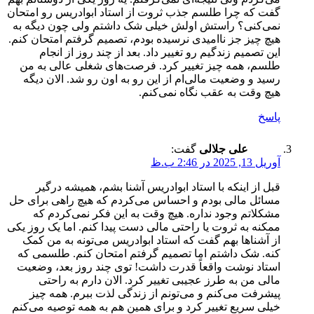
گفت که چرا طلسم جذب ثروت از استاد ابوادریس رو امتحان
نمی‌کنی؟ راستش اولش خیلی شک داشتم ولی چون دیگه به
هیچ چیز جز ناامیدی نرسیده بودم، تصمیم گرفتم امتحان کنم.
این تصمیم زندگیم رو تغییر داد. بعد از چند روز از انجام
طلسم، همه چیز تغییر کرد. فرصت‌های شغلی عالی به من
رسید و وضعیت مالی‌ام از این رو به اون رو شد. الان دیگه
هیچ وقت به عقب نگاه نمی‌کنم.
پاسخ
علی جلالی
گفت:
آوریل 13, 2025 در 2:46 ب.ظ
قبل از اینکه با استاد ابوادریس آشنا بشم، همیشه درگیر
مسائل مالی بودم و احساس می‌کردم که هیچ راهی برای حل
مشکلاتم وجود نداره. هیچ وقت به این فکر نمی‌کردم که
ممکنه به ثروت یا راحتی مالی دست پیدا کنم. اما یک روز یکی
از آشناها بهم گفت که استاد ابوادریس می‌تونه به من کمک
کنه. شک داشتم اما تصمیم گرفتم امتحان کنم. طلسمی که
استاد نوشت واقعاً قدرت داشت! توی چند روز بعد، وضعیت
مالی من به طرز عجیبی تغییر کرد. الان دارم به راحتی
پیشرفت می‌کنم و می‌تونم از زندگی لذت ببرم. همه چیز
خیلی سریع تغییر کرد و برای همین هم به همه توصیه می‌کنم