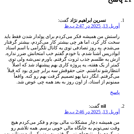
نسرین ابراهیم نژاد
گفت:
آوریل 13, 2025 در 2:47 ب.ظ
راستش من همیشه فکر می‌کردم برای پولدار شدن فقط باید
سخت کار کرد، اما هر چی بیشتر کار می‌کردم، بیشتر گرفتار
می‌شدم. یه روز تصادفی توی یه کانال تلگرامی با اسم استاد
ابوادریس آشنا شدم. با خودم گفتم خب امتحانش ضرر نداره.
ازش یه طلسم جذب ثروت گرفتم. باورم نمی‌شه ولی توی
کمتر از یک هفته، یه پروژه کاری بهم پیشنهاد شد که اصلاً
انتظارشو نداشتم. حتی حقوقش سه برابر چیزی بود که قبلاً
می‌گرفتم. انگار دنیا یهو تصمیم گرفت بهم رو کنه. واقعاً
ممنونم از استاد، از اون روز به بعد همه چی عوض شد.
پاسخ
nil
گفت:
آوریل 13, 2025 در 2:46 ب.ظ
من همیشه دچار مشکلات مالی بودم و فکر می‌کردم هیچ
وقت نمی‌تونم به جایگاه مالی خوبی برسم. همه تلاشم رو
می‌کردم ولی نتیجه‌ای نمی‌گرفتم. یه روز یکی از دوستانم بهم