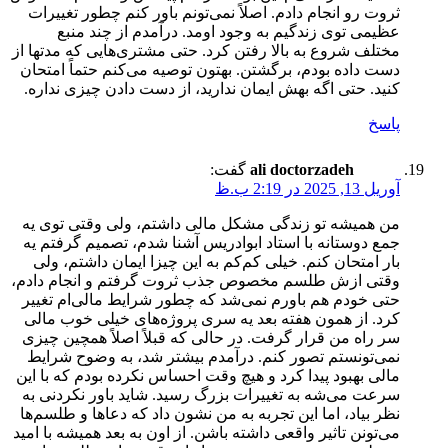
ثروت رو انجام دادم. اصلاً نمی‌تونم باور کنم چطور تغییرات
عظیمی توی زندگیم به وجود اومد. درآمدم از چند منبع
مختلف شروع به بالا رفتن کرد. حتی مشتری‌هایی که مدتها از
دست داده بودم، برگشتن. بهتون توصیه می‌کنم حتماً امتحان
کنید. حتی اگه بهش ایمان ندارید، از دست دادن چیزی نداره.
پاسخ
ali doctorzadeh
گفت:
آوریل 13, 2025 در 2:19 ب.ظ
من همیشه تو زندگی مشکل مالی داشتم، ولی وقتی توی یه
جمع دوستانه با استاد ابوادریس آشنا شدم، تصمیم گرفتم یه
بار امتحان کنم. خیلی کم‌کم به این چیزا ایمان داشتم، ولی
وقتی ازش طلسم مخصوص جذب ثروت گرفتم و انجام دادم،
حتی خودم هم باورم نمی‌شد که چطور شرایط مالی‌ام تغییر
کرد. از همون هفته بعد یه سری پروژه‌های خیلی خوب مالی
سر راه من قرار گرفت. در حالی که قبلاً اصلاً همچین چیزی
نمی‌تونستم تصور کنم. درآمدم بیشتر شد، به وضوح شرایط
مالی بهبود پیدا کرد و هیچ وقت احساس نکرده بودم که با این
سرعت می‌شه به تغییرات بزرگ رسید. شاید باور نکردنی به
نظر بیاد، اما این تجربه به من نشون داد که دعاها و طلسم‌ها
می‌تونن تاثیر واقعی داشته باشن. از اون به بعد همیشه با امید