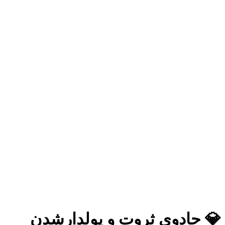
💎 جادوی ثروت و پولدارشدن