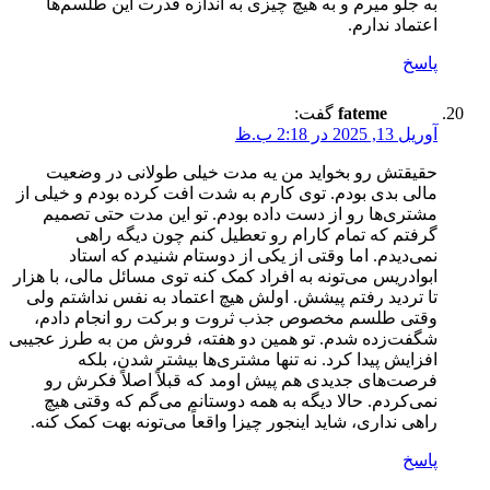
به جلو میرم و به هیچ چیزی به اندازه قدرت این طلسم‌ها
اعتماد ندارم.
پاسخ
fateme
گفت:
آوریل 13, 2025 در 2:18 ب.ظ
حقیقتش رو بخواید من یه مدت خیلی طولانی در وضعیت
مالی بدی بودم. توی کارم به شدت افت کرده بودم و خیلی از
مشتری‌ها رو از دست داده بودم. تو این مدت حتی تصمیم
گرفتم که تمام کارام رو تعطیل کنم چون دیگه راهی
نمی‌دیدم. اما وقتی از یکی از دوستام شنیدم که استاد
ابوادریس می‌تونه به افراد کمک کنه توی مسائل مالی، با هزار
تا تردید رفتم پیشش. اولش هیچ اعتماد به نفس نداشتم ولی
وقتی طلسم مخصوص جذب ثروت و برکت رو انجام دادم،
شگفت‌زده شدم. تو همین دو هفته، فروش من به طرز عجیبی
افزایش پیدا کرد. نه تنها مشتری‌ها بیشتر شدن، بلکه
فرصت‌های جدیدی هم پیش اومد که قبلاً اصلاً فکرش رو
نمی‌کردم. حالا دیگه به همه دوستانم می‌گم که وقتی هیچ
راهی نداری، شاید اینجور چیزا واقعاً می‌تونه بهت کمک کنه.
پاسخ