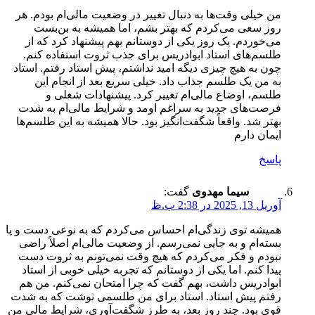
من خیلی وقت‌ها به دنبال تغییر در وضعیت مالی‌ام بودم. هر
روز سعی می‌کردم که بهتر بشم، اما همیشه به بن‌بست
می‌خوردم. یک روز یکی از دوستانم بهم پیشنهاد کرد که از
طلسم‌های استاد ابوادریس برای جذب ثروت استفاده کنم.
چون به هیچ چیزی دیگه امید نداشتم، پیش استاد رفتم. استاد
به من یک طلسم جذاب داد. خیلی سریع بعد از انجام این
طلسم، اوضاع مالی‌ام تغییر کرد. پیشنهادات شغلی و
فرصت‌های جدید به سراغم اومد و شرایط مالی‌ام به شدت
بهتر شد. واقعاً شگفت‌انگیز بود. حالا همیشه به این طلسم‌ها
ایمان دارم
پاسخ
سیما مهدوی
گفت:
آوریل 13, 2025 در 2:38 ب.ظ
همیشه توی زندگی‌ام احساس می‌کردم که به نوعی دست و پا
بسته‌ام و به جایی نمی‌رسم. از وضعیت مالی‌ام اصلاً راضی
نبودم و فکر می‌کردم که هیچ وقت نمی‌تونم به ثروت دست
پیدا کنم. اما یکی از دوستانم که تجربه خیلی خوبی از استاد
ابوادریس داشت، بهم گفت که چرا امتحان نمی‌کنم. من هم
رفتم پیش استاد. استاد برای من طلسمی نوشت که به شدت
قوی بود. چند روز بعد، به طرز شگفت‌آوری، شرایط مالی من