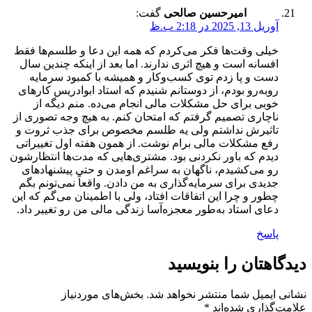
امیرحسین صالحی
گفت:
آوریل 13, 2025 در 2:18 ب.ظ
خیلی وقت‌ها فکر می‌کردم که همه این دعا و طلسم‌ها فقط
افسانه است و هیچ اثری ندارند. اما بعد از اینکه چندین سال
دست و پا زدم توی کسب‌وکار و همیشه با کمبود سرمایه
روبه‌رو بودم، از دوستانم شنیدم که استاد ابوادریس کارهای
خوبی برای حل مشکلات مالی انجام می‌ده. منم دیگه از
ناچاری تصمیم گرفتم که امتحان کنم. به هیچ وجه تصوری از
تاثیرش نداشتم ولی یه طلسم مخصوص برای جذب ثروت و
رفع مشکلات مالی برام نوشت. از همون هفته اول تغییراتی
دیدم که باور نکردنی بود. مشتری‌هایی که مدت‌ها انتظارشون
رو می‌کشیدم، ناگهان به سراغم اومدن و حتی پیشنهادهای
جدیدی برای سرمایه‌گذاری به من دادن. واقعاً نمی‌تونم بگم
چطور و چرا این اتفاقات افتاد، ولی با اطمینان می‌گم که این
دعای استاد به‌طور معجزه‌آسا زندگی مالی من رو تغییر داد.
پاسخ
دیدگاهتان را بنویسید
نشانی ایمیل شما منتشر نخواهد شد.
بخش‌های موردنیاز
علامت‌گذاری شده‌اند
*