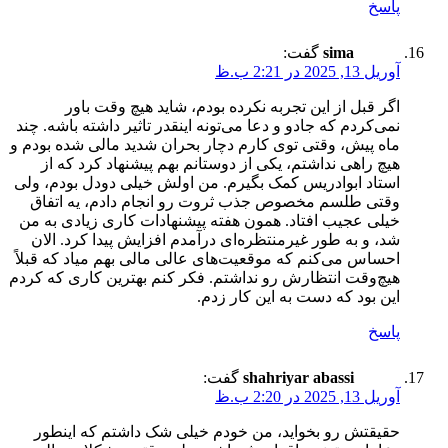
پاسخ
sima
گفت:
آوریل 13, 2025 در 2:21 ب.ظ
اگر قبل از این تجربه نکرده بودم، شاید هیچ وقت باور
نمی‌کردم که جادو و دعا می‌تونه اینقدر تاثیر داشته باشه. چند
ماه پیش، وقتی توی کارم دچار بحران شدید مالی شده بودم و
هیچ راهی نداشتم، یکی از دوستانم بهم پیشنهاد کرد که از
استاد ابوادریس کمک بگیرم. من اولش خیلی دودل بودم، ولی
وقتی طلسم مخصوص جذب ثروت رو انجام دادم، یه اتفاق
خیلی عجیب افتاد. همون هفته پیشنهادات کاری زیادی به من
شد، و به طور غیرمنتظره‌ای درآمدم افزایش پیدا کرد. الان
احساس می‌کنم که موقعیت‌های عالی مالی بهم میاد که قبلاً
هیچ‌وقت انتظارش رو نداشتم. فکر کنم بهترین کاری که کردم
این بود که دست به این کار زدم.
پاسخ
shahriyar abassi
گفت:
آوریل 13, 2025 در 2:20 ب.ظ
حقیقتش رو بخواید، من خودم خیلی شک داشتم که اینطور