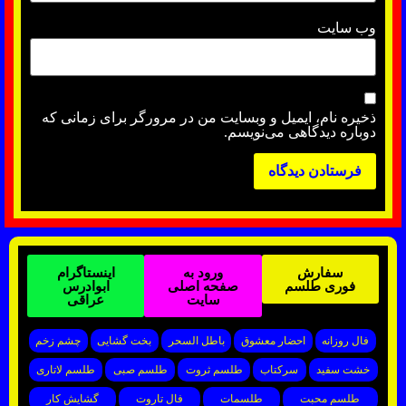
وب‌ سایت
ذخیره نام، ایمیل و وبسایت من در مرورگر برای زمانی که
دوباره دیدگاهی می‌نویسم.
سفارش
ورود به
اینستاگرام
فوری طلسم
صفحه اصلی
ابوادرس
سایت
عراقی
فال روزانه
احضار معشوق
باطل السحر
بخت گشایی
چشم زخم
خشت سفید
سرکتاب
طلسم ثروت
طلسم صبی
طلسم لاتاری
طلسم محبت
طلسمات
فال تاروت
گشایش کار