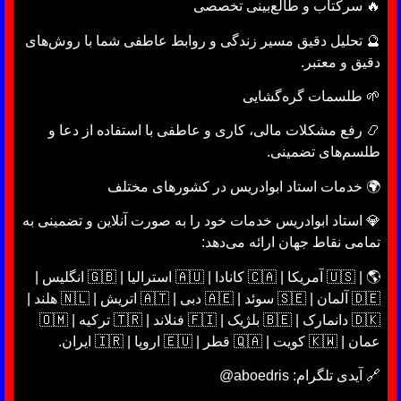
🔥 سرکتاب و طالع‌بینی تخصصی
🔮 تحلیل دقیق مسیر زندگی و روابط عاطفی شما با روش‌های
دقیق و معتبر.
🌱 طلسمات گره‌گشایی
📿 رفع مشکلات مالی، کاری و عاطفی با استفاده از دعا و
طلسم‌های تضمینی.
🌍 خدمات استاد ابوادریس در کشورهای مختلف
💎 استاد ابوادریس خدمات خود را به صورت آنلاین و تضمینی به
تمامی نقاط جهان ارائه می‌دهد:
🌎 | 🇺🇸 آمریکا | 🇨🇦 کانادا | 🇦🇺 استرالیا | 🇬🇧 انگلیس |
🇩🇪 آلمان | 🇸🇪 سوئد | 🇦🇪 دبی | 🇦🇹 اتریش | 🇳🇱 هلند |
🇩🇰 دانمارک | 🇧🇪 بلژیک | 🇫🇮 فنلاند | 🇹🇷 ترکیه | 🇴🇲
عمان | 🇰🇼 کویت | 🇶🇦 قطر | 🇪🇺 اروپا | 🇮🇷 ایران.
🔗 آیدی تلگرام: aboedris@