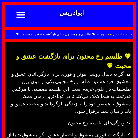
ابوادریس
تماس با ما
ابوادریس عراقی
نحوه سفارش
رضایت مشتریان
خدمات دعانویسی ابوادریس
آشنایی با دعانویسی
خانه
»
احضار معشوق
»
💖 طلسم رخ مجنون برای بازگشت عشق و محبت 💖
💖 طلسم رخ مجنون برای بازگشت عشق و
محبت 💖
🔮 اگر به دنبال روشی مؤثر و فوری برای بازگرداندن عشق و
معشوق خود هستید، طلسم رخ مجنون یکی از قوی‌ترین
طلسمات در علوم غریبه است. این طلسم تضمینی با موکلین
قدرتمند به شما کمک می‌کند تا در کوتاه‌ترین زمان ممکن
معشوق یا همسر خود را به زندگی بازگردانید و محبت عمیق و
پایدار میان شما برقرار شود.
🔺 ویژگی‌های طلسم رخ مجنون
📌 بازگشت فوری معشوق و احضار عشق: اگر معشوق شما از