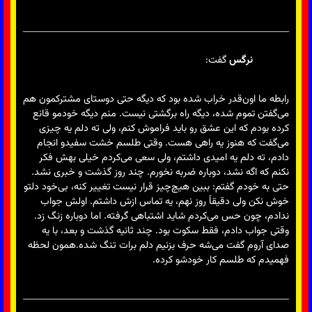
نرگس
گفت:
رابطه ما اون‌قدر خراب شده بود که دیگه حتی دوستای مشترکمون هم
می‌گفتن تموم شده، دیگه راه برگشتی نیست. منم دیگه خودمو قانع
کرده بودم که این عشق رو باید فراموش کنم، ولی ته دلم یه چیزی
می‌گفت که هنوز یه راهی هست. وقتی طلسم خشت سفیدو انجام
دادم، ته دلم یه امیدی داشتم، ولی سعی می‌کردم خیلی بهش فکر
نکنم که اگه نشد، دوباره ضربه نخورم. چند روز گذشت و خبری نشد.
حتی به خودم گفتم: ببین هیچ‌چیز قرار نیست تغییر کنه، بی‌خود دلتو
خوش نکن ولی دقیقاً روز نهم، یه تماس ازش داشتم. اولش جواب
ندادم، چون حس می‌کردم شاید اشتباهی گرفته. اما دوباره زنگ زد.
وقتی جواب دادم، فقط سکوت بود. چند ثانیه گذشت و بعد، با یه
صدای آروم گفت می‌شه حرف بزنیم دلم برات تنگ شده.همون لحظه
فهمیدم که طلسم کار خودشو کرده.