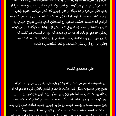
هیچ‌چیز نمی‌تونه ما رو به هم نزدیک کنه. همیشه وقتی به گذشته
نگاه می‌کردم، دلم می‌گرفت و نمی‌دونستم چطور به این وضعیت پایان
بدم. فکر می‌کردم که دیگه از هر چیزی که فکر می‌کنم، هیچ راهی
برای برگشت وجود نداره. اما وقتی به یک نقطه بحرانی رسیدم، تصمیم
گرفتم که طلسم خشت سفید رو امتحان کنم. وقتی هیچ امیدی به
تغییر نداشتم، معجزه شروع شد. یکی از روزها که دیگه فکر می‌کردم
زندگی خودم رو باید ادامه بدم، دیدم که اون برگشته. می‌گفت که
بدون من نمی‌تونه ادامه بده و همه چیز به اشتباه تموم شده بود.
وقتی این رو از زبانش شنیدم، واقعا شگفت‌زده شدم.
علی محمدی
گفت:
من همیشه تصور می‌کردم که وقتی رابطه‌ای به پایان می‌رسه، دیگه
هیچ‌چیز نمیتونه مثل قبل بشه. با تمام قلبم تلاش کرده بودم که اون
رابطه رو نجات بدم، اما هیچ‌چیزی موثر نبود. اون خودش رو از من
دور کرده بود و من فقط نظاره‌گر بودم. به خودم گفتم که دیگه همه
چیز تموم شده و بهتره خودم رو برای چیزی جدید آماده کنم. ولی بعد
از اینکه طلسم خشت سفید رو امتحان کردم، به طرز معجزه‌آسا و
غیرقابل توضیحی، همه چیز تغییر کرد. اینبار نه من، بلکه اون بود که