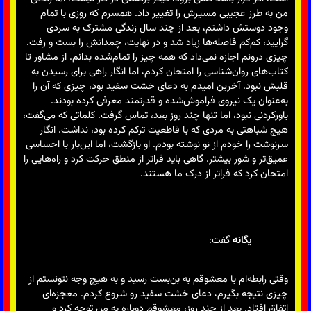
من به طرز عجیبی مسیرش را تغییر داد. همسرم که روزی با تمام
وجود دوستش داشتم، بعد از چند سال زندگی مشترک به سردی
گرایید، کم‌کم فاصله‌ها زیاد شد و در نهایت، چمدانش را بست و رفت.
چیزی درونم اجازه نمی‌داد که همه چیز را تمام‌شده بدانم. از مشاور تا
کتاب‌های روان‌شناسی را امتحان کردم، اما انگار راهی برای رسیدن به
قلبش نبود. آخرین امیدم به دعای خشت سفید بود، چیزی که آن را
به‌عنوان یک نیروی فراموش‌شده و قدرتمند معرفی کرده بودند.
باورکردنی نبود، اما تنها چند روز بعد، تماس گرفت. کلماتی که می‌گفت،
هیچ شباهتی به مردی که با قاطعیت ترکم کرده بود، نداشت. انگار
سرنوشت را خودم از نو نوشته بودم. او بازگشت، اما این‌بار با احساسی
عمیق‌تر و شور بیشتر. گاهی باید فراتر از منطق حرکت کرد و راه‌هایی را
امتحان کرد که فراتر از درک ما هستند.
یگانه
گفت:
وقتی رابطه‌ام با معشوقم به بن‌بست رسید و به هیچ وجه نتونستم از
چیزی نتیجه بگیرم، دعای خشت سفید رو شروع کردم. معجزه‌ای
اتفاق افتاد. بعد از چند روز، معشوقم دوباره به من توجه کرد و