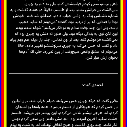
راهی نیستو سعی کردم فراموشش کنم، ولی ته دلم یه چیزی
نمی‌ذاشت بی‌خیالش بشم. بعد از طلسم، دقیقاً دو هفته گذشت و یه
شماره ناشناس زنگ زد. وقتی جواب دادم، صداشو شناختم. خودش
بود! با صدایی که پر از تردید بود، گفت: “می‌دونم که شاید عجیب
باشه، ولی این چند وقت مدام به تو فکر می‌کنم.” شوکه شده بودم.
اون الان توی یه زندگی دیگه بود، ولی هنوز ته دلش یه چیزی بود که
نمی‌ذاشت فراموشم کنه. بعد از اون تماس، چند بار دیگه هم بهم پیام
داد و گفت که حس می‌کنه یه چیزی سرنوشتشو تغییر داده. حالا
می‌دونم که عشق واقعی هیچ‌وقت از بین نمی‌ره، حتی اگه آدم‌ها
بخوان ازش فرار کنن.
احمدی
گفت:
وقتی گفت که دیگه چیزی حس نمی‌کنه، دنیام خراب شد. برای اولین
بار حس کردم که هیچ‌کاری از دستم برنمیاد. همه راه‌ها رو امتحان
کردم، اما هرچی بیشتر تلاش می‌کردم، اون بیشتر دور می‌شد. طلسم
خشت سفید آخرین امیدم بود. انجامش دادم، ولی سعی کردم بهش
فکر نکنم. چند روزی گذشت و هیچ اتفاقی نیفتاد. اما یه شب، یه پیام