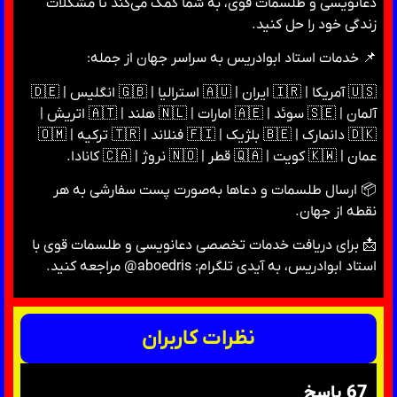
دعانویسی و طلسمات قوی، به شما کمک می‌کند تا مشکلات
زندگی خود را حل کنید.
📌 خدمات استاد ابوادریس به سراسر جهان از جمله:
🇺🇸 آمریکا | 🇮🇷 ایران | 🇦🇺 استرالیا | 🇬🇧 انگلیس | 🇩🇪
آلمان | 🇸🇪 سوئد | 🇦🇪 امارات | 🇳🇱 هلند | 🇦🇹 اتریش |
🇩🇰 دانمارک | 🇧🇪 بلژیک | 🇫🇮 فنلاند | 🇹🇷 ترکیه | 🇴🇲
عمان | 🇰🇼 کویت | 🇶🇦 قطر | 🇳🇴 نروژ | 🇨🇦 کانادا.
📦 ارسال طلسمات و دعاها به‌صورت پست سفارشی به هر
نقطه از جهان.
📩 برای دریافت خدمات تخصصی دعانویسی و طلسمات قوی با
استاد ابوادریس، به آیدی تلگرام: aboedris@ مراجعه کنید.
نظرات کاربران
67 پاسخ