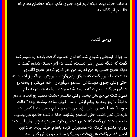
باهات حرف بزنم دیگه لازم نبود چیزی بگم، دیگه مطمئن بودم که
طلسم اثر گذاشته.
روحی
گفت:
ماجرا از اونجایی شروع شد که اون تصمیم گرفت رابطه رو تموم کنه.
گفت که دیگه هیچ راهی نیست، گفت که ازم خسته شده، گفت که
دیگه هیچ حسی به من نداره. من هر کاری کردم، هیچ تأثیری
نداشت. با غرور گفت که هرگز برنمی‌گرده. غرورش اون‌قدر زیاد بود که
حتی وقتی جلوی دوستاش اسممو می‌آوردن، اخم می‌کرد و بحث رو
عوض می‌کرد. منم دیگه ناامید شده بودم، اما یه چیزی ته دلم
نمی‌ذاشت بی‌خیالش بشم. وقتی طلسم خشت سفید رو انجام دادم،
دقیقاً ۱۰ روز بعد یه پیام ازش اومد. خیلی ساده نوشته بود: “حالت
خوبه؟” فقط همین. ولی برای من همین پیام، یعنی دنیا! کسی که
غرورش نمی‌ذاشت حتی اسممو بشنوه، حالا داشت حالمو می‌پرسید.
بعدش خودش گفت که حس عجیبی داره، نمی‌دونه چرا، ولی این چند
روز یه دلشوره گرفته که مجبورش کرده باهام حرف بزنه. حالا اون
آدمی که می‌گفت هیچ‌وقت برنمی‌گرده، شب و روزش کنار منه