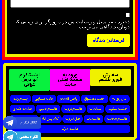
ذخیره نام، ایمیل و وبسایت من در مرورگر برای زمانی که
دوباره دیدگاهی می‌نویسم.
سفارش
ورود به
اینستاگرام
فوری طلسم
صفحه اصلی
ابوادرس
سایت
عراقی
فال روزانه
احضار معشوق
باطل السحر
بخت گشایی
چشم زخم
خشت سفید
سرکتاب
طلسم ثروت
طلسم صبی
طلسم لاتاری
طلسم محبت
طلسمات
فال تاروت
گشایش کار
پیروزی در دادگاه
طلسم مرگ