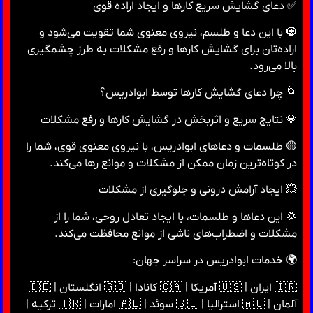
✅ دعای گشایش سریع کارها و ایجاد اراده قوی
🧿 با این دعا و طلسم، نیروی معنوی شما تقویت می‌شود و
اراده‌تان برای گشایش کارها و رفع مشکلات به طرز چشمگیری
بالا می‌رود.
🌀 چرا دعای گشایش کارها توسط ابوادریس؟
💎 نتایج سریع و اثربخش در گشایش کارها و رفع مشکلات
🟡 طلسمات و دعاهای ابوادریس، با نیروی معنوی قوی، شما را
در کوتاه‌ترین زمان ممکن از مشکلات و موانع رها می‌کند.
💥 ایجاد آرامش درونی و جلوگیری از مشکلات
💢 این دعاها و طلسمات، با ایجاد تعادل روحی، شما را از
مشکلات و اضطراب‌های ناشی از موانع محافظت می‌کند.
🌍 خدمات ابوادریس در سراسر جهان:
🇮🇷 ایران | 🇺🇸 آمریکا | 🇨🇦 کانادا | 🇬🇧 انگلستان | 🇩🇪
آلمان | 🇦🇺 استرالیا | 🇸🇪 سوئد | 🇦🇪 امارات | 🇹🇷 ترکیه |