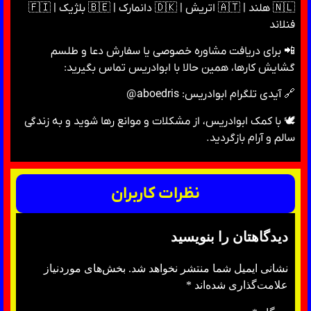
🇳🇱 هلند | 🇦🇹 اتریش | 🇩🇰 دانمارک | 🇧🇪 بلژیک | 🇫🇮
فنلاند
📲 برای دریافت مشاوره خصوصی یا سفارش دعا و طلسم
گشایش کارها، همین حالا با ابوادریس تماس بگیرید:
🔗 آیدی تلگرام ابوادریس: aboedris@
🕊 با کمک ابوادریس، از مشکلات و موانع رها شوید و به زندگی
سالم و آرام بازگردید.
نظرات کاربران
دیدگاهتان را بنویسید
نشانی ایمیل شما منتشر نخواهد شد.
بخش‌های موردنیاز
علامت‌گذاری شده‌اند
*