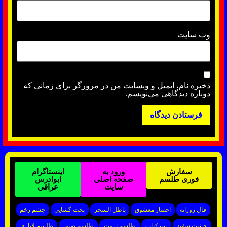
وب‌ سایت
ذخیره نام، ایمیل و وبسایت من در مرورگر برای زمانی که
دوباره دیدگاهی می‌نویسم.
سفارش
ورود به
اینستاگرام
فوری طلسم
صفحه اصلی
ابوادرس
سایت
عراقی
فال روزانه
احضار معشوق
باطل السحر
بخت گشایی
چشم زخم
خشت سفید
سرکتاب
طلسم ثروت
طلسم صبی
طلسم لاتاری