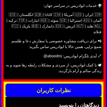
🌍 خدمات ابوادریس در سراسر جهان:
🇮🇷 ایران | 🇺🇸 آمریکا | 🇨🇦 کانادا | 🇬🇧 انگلستان | 🇩🇪
آلمان | 🇦🇺 استرالیا | 🇸🇪 سوئد | 🇦🇪 امارات | 🇹🇷 ترکیه |
🇳🇱 هلند | 🇦🇹 اتریش | 🇩🇰 دانمارک | 🇧🇪 بلژیک | 🇫🇮
فنلاند
📲 برای دریافت مشاوره خصوصی یا سفارش دعا و طلسم
شمع تراپی، همین حالا با ابوادریس تماس بگیرید:
🔗 آیدی تلگرام ابوادریس: aboedris@
🕊 با کمک ابوادریس، از سردی و مشکلات رابطه رها شوید و به
زندگی سالم و آرام بازگردید.
نظرات کاربران
دیدگاهتان را بنویسید