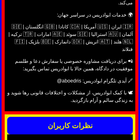
می‌کند.
🌍 خدمات ابوادریس در سراسر جهان:
🇮🇷 ایران | 🇺🇸 آمریکا | 🇨🇦 کانادا | 🇬🇧 انگلستان | 🇩🇪
آلمان | 🇦🇺 استرالیا | 🇸🇪 سوئد | 🇦🇪 امارات | 🇹🇷 ترکیه |
🇳🇱 هلند | 🇦🇹 اتریش | 🇩🇰 دانمارک | 🇧🇪 بلژیک | 🇫🇮
فنلاند
📲 برای دریافت مشاوره خصوصی یا سفارش دعا و طلسم
موفقیت در دادگاه، همین حالا با ابوادریس تماس بگیرید:
🔗 آیدی تلگرام ابوادریس: aboedris@
🕊 با کمک ابوادریس، از مشکلات و اختلافات قانونی رها شوید و
به زندگی سالم و آرام بازگردید.
نظرات کاربران