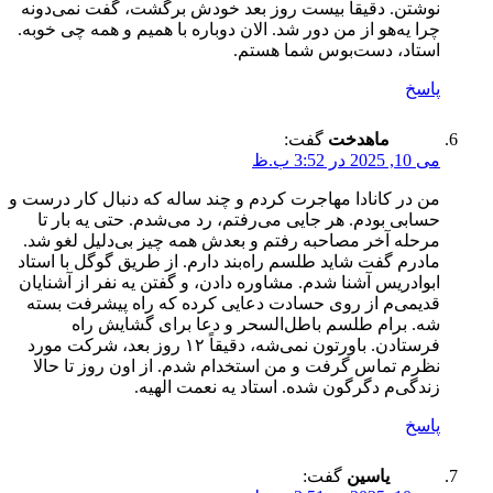
نوشتن. دقیقاً بیست روز بعد خودش برگشت، گفت نمی‌دونه
چرا یه‌هو از من دور شد. الان دوباره با همیم و همه چی خوبه.
استاد، دست‌بوس شما هستم.
پاسخ
ماهدخت
گفت:
می 10, 2025 در 3:52 ب.ظ
من در کانادا مهاجرت کردم و چند ساله که دنبال کار درست و
حسابی بودم. هر جایی می‌رفتم، رد می‌شدم. حتی یه بار تا
مرحله آخر مصاحبه رفتم و بعدش همه چیز بی‌دلیل لغو شد.
مادرم گفت شاید طلسم راه‌بند دارم. از طریق گوگل با استاد
ابوادریس آشنا شدم. مشاوره دادن، و گفتن یه نفر از آشنایان
قدیمی‌م از روی حسادت دعایی کرده که راه پیشرفت بسته
شه. برام طلسم باطل‌السحر و دعا برای گشایش راه
فرستادن. باورتون نمی‌شه، دقیقاً ۱۲ روز بعد، شرکت مورد
نظرم تماس گرفت و من استخدام شدم. از اون روز تا حالا
زندگی‌م دگرگون شده. استاد یه نعمت الهیه.
پاسخ
یاسین
گفت: