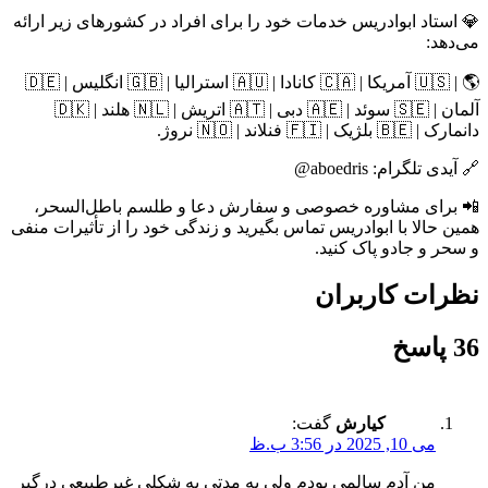
💎 استاد ابوادریس خدمات خود را برای افراد در کشورهای زیر ارائه
می‌دهد:
🌎 | 🇺🇸 آمریکا | 🇨🇦 کانادا | 🇦🇺 استرالیا | 🇬🇧 انگلیس | 🇩🇪
آلمان | 🇸🇪 سوئد | 🇦🇪 دبی | 🇦🇹 اتریش | 🇳🇱 هلند | 🇩🇰
دانمارک | 🇧🇪 بلژیک | 🇫🇮 فنلاند | 🇳🇴 نروژ.
🔗 آیدی تلگرام: aboedris@
📲 برای مشاوره خصوصی و سفارش دعا و طلسم باطل‌السحر،
همین حالا با ابوادریس تماس بگیرید و زندگی خود را از تأثیرات منفی
و سحر و جادو پاک کنید.
نظرات کاربران
36 پاسخ
کیارش
گفت:
می 10, 2025 در 3:56 ب.ظ
من آدم سالمی بودم ولی یه مدتی به شکلی غیرطبیعی درگیر