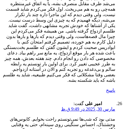
می‌شد طرف مقابل منصرف بشه، یا یه اتفاق غیرمنتظره
همه‌چی رو به هم می‌ریخت. اول فکر می‌کردم شاید قسمت
نیست، ولی وقتی دیدم که این ماجرا داره چند بار تکرار
می‌شه، دیگه فهمیدم که یه چیزی این وسط درست نیست.
یکی از آشناها که خودش تجربه مشابهی داشت، گفت شاید
طلسم ازدواج گرفته باشی. من همیشه فکر می‌کردم این
چیزا مال قصه‌هاست، ولی وقتی دیدم که بارها و بارها بدون
دلیل کارم به هم خورده، تصمیم گرفتم امتحان کنم. با
ابوادریس صحبت کردم و ایشون گفتن که طلسم بخت‌بستگی
باعث شده هر بار موقع ازدواج، یه مانع سر راهم بیاد. دعای
مخصوصی که دادن رو انجام دادم. چند هفته بعدش، همه چیز
به طرز عجیبی تغییر کرد. برای اولین بار تونستم یه رابطه
سالم و بی‌دغدغه رو تجربه کنم و الان در آستانه ازدواجم.
بعضی وقتا مشکلاتی که فکر می‌کنیم طبیعیه، شاید یه طلسم
باشه که باید شکسته بشه.
پاسخ
امیر علی
گفت:
مارس 30, 2025 در 9:49 ق.ظ
مدتی بود که شب‌ها نمی‌تونستم راحت بخوابم. کابوس‌های
وحشتناک، احساس سنگینی روی سینه‌ام، حتی یه وقتایی