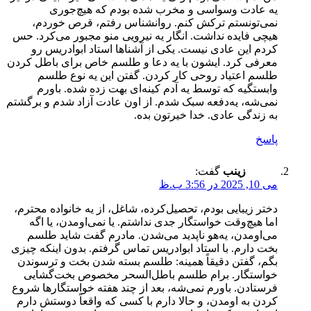
یه عادت وسواسی و مخرب شده بودم که هیچ‌جوری
نمی‌تونستم ترکش کنم. روانشناس رفتم، قرص خوردم،
هیچی فایده نداشت. انگار یه نیرویی منو مجبور می‌کرد. حس
کردم این عادی نیست. یکی از آشناها استاد ابوادریس رو
معرفی کرد. ایشون با یه دعا و طلسم خاص برای باطل کردن
طلسم اعتیاد روحی کار کردن. گفتن این یه نوع طلسم
وابستگیه که توسط یه آدم کینه‌ای بهت زده شده. باورم
نمی‌شه، یه‌دفعه سبک شدم. از اون عادت آزاد شدم و برگشتم
به زندگی عادی. خدا خیرتون بده.
پاسخ
زینب
گفت:
می 10, 2025 در 3:56 ب.ظ
دختر زیبایی بودم، تحصیل‌کرده، شاغل، از یه خانواده محترم،
اما هیچ‌وقت خواستگار جدی نداشتم. یا نمی‌اومدن، یا اگه
می‌اومدن، یه‌هو ناپدید می‌شدن. مادرم گفت شاید طلسم
بخت دارم. با استاد ابوادریس تماس گرفتم. بدون اینکه چیزی
بگم، گفتن دقیقاً همینه: طلسم بسته شدن بخت و ترسوندن
خواستگار. برام طلسم باطل‌السحر مخصوص بخت‌گشایی
فرستادن. باورم نمی‌شه، بعد از چند هفته خواستگارها شروع
کردن به اومدن، و حالا دارم با کسی که واقعاً دوستش دارم