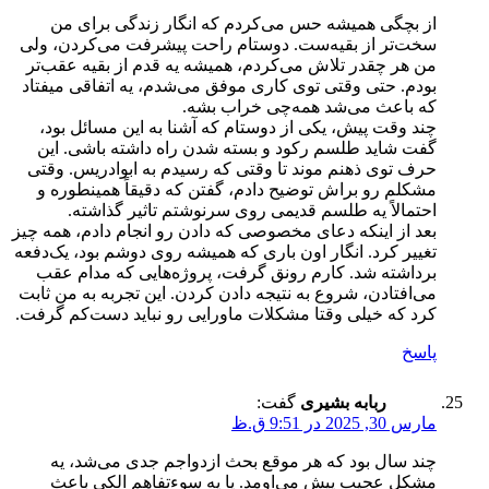
از بچگی همیشه حس می‌کردم که انگار زندگی برای من
سخت‌تر از بقیه‌ست. دوستام راحت پیشرفت می‌کردن، ولی
من هر چقدر تلاش می‌کردم، همیشه یه قدم از بقیه عقب‌تر
بودم. حتی وقتی توی کاری موفق می‌شدم، یه اتفاقی میفتاد
که باعث می‌شد همه‌چی خراب بشه.
چند وقت پیش، یکی از دوستام که آشنا به این مسائل بود،
گفت شاید طلسم رکود و بسته شدن راه داشته باشی. این
حرف توی ذهنم موند تا وقتی که رسیدم به ابوادریس. وقتی
مشکلم رو براش توضیح دادم، گفتن که دقیقاً همینطوره و
احتمالاً یه طلسم قدیمی روی سرنوشتم تاثیر گذاشته.
بعد از اینکه دعای مخصوصی که دادن رو انجام دادم، همه چیز
تغییر کرد. انگار اون باری که همیشه روی دوشم بود، یک‌دفعه
برداشته شد. کارم رونق گرفت، پروژه‌هایی که مدام عقب
می‌افتادن، شروع به نتیجه دادن کردن. این تجربه به من ثابت
کرد که خیلی وقتا مشکلات ماورایی رو نباید دست‌کم گرفت.
پاسخ
ربابه بشیری
گفت:
مارس 30, 2025 در 9:51 ق.ظ
چند سال بود که هر موقع بحث ازدواجم جدی می‌شد، یه
مشکل عجیب پیش می‌اومد. یا یه سوءتفاهم الکی باعث