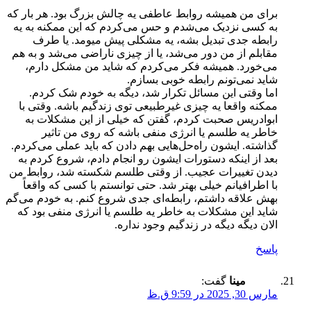
برای من همیشه روابط عاطفی یه چالش بزرگ بود. هر بار که
به کسی نزدیک می‌شدم و حس می‌کردم که این ممکنه به یه
رابطه جدی تبدیل بشه، یه مشکلی پیش میومد. یا طرف
مقابلم از من دور می‌شد، یا از چیزی ناراضی می‌شد و به هم
می‌خورد. همیشه فکر می‌کردم که شاید من مشکل دارم،
شاید نمی‌تونم رابطه خوبی بسازم.
اما وقتی این مسائل تکرار شد، دیگه به خودم شک کردم.
ممکنه واقعا یه چیزی غیرطبیعی توی زندگیم باشه. وقتی با
ابوادریس صحبت کردم، گفتن که خیلی از این مشکلات به
خاطر یه طلسم یا انرژی منفی باشه که روی من تاثیر
گذاشته. ایشون راه‌حل‌هایی بهم دادن که باید عملی می‌کردم.
بعد از اینکه دستورات ایشون رو انجام دادم، شروع کردم به
دیدن تغییرات عجیب. از وقتی طلسم شکسته شد، روابط من
با اطرافیانم خیلی بهتر شد. حتی توانستم با کسی که واقعاً
بهش علاقه داشتم، رابطه‌ای جدی شروع کنم. به خودم می‌گم
شاید این مشکلات به خاطر یه طلسم یا انرژی منفی بود که
الان دیگه دیگه در زندگیم وجود نداره.
پاسخ
مینا
گفت:
مارس 30, 2025 در 9:59 ق.ظ