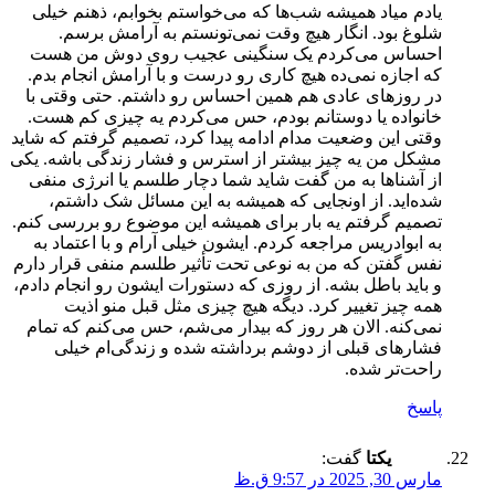
یادم میاد همیشه شب‌ها که می‌خواستم بخوابم، ذهنم خیلی
شلوغ بود. انگار هیچ وقت نمی‌تونستم به آرامش برسم.
احساس می‌کردم یک سنگینی عجیب روی دوش من هست
که اجازه نمی‌ده هیچ کاری رو درست و با آرامش انجام بدم.
در روزهای عادی هم همین احساس رو داشتم. حتی وقتی با
خانواده یا دوستانم بودم، حس می‌کردم یه چیزی کم هست.
وقتی این وضعیت مدام ادامه پیدا کرد، تصمیم گرفتم که شاید
مشکل من یه چیز بیشتر از استرس و فشار زندگی باشه. یکی
از آشناها به من گفت شاید شما دچار طلسم یا انرژی منفی
شده‌اید. از اونجایی که همیشه به این مسائل شک داشتم،
تصمیم گرفتم یه بار برای همیشه این موضوع رو بررسی کنم.
به ابوادریس مراجعه کردم. ایشون خیلی آرام و با اعتماد به
نفس گفتن که من به نوعی تحت تأثیر طلسم منفی قرار دارم
و باید باطل بشه. از روزی که دستورات ایشون رو انجام دادم،
همه چیز تغییر کرد. دیگه هیچ چیزی مثل قبل منو اذیت
نمی‌کنه. الان هر روز که بیدار می‌شم، حس می‌کنم که تمام
فشارهای قبلی از دوشم برداشته شده و زندگی‌ام خیلی
راحت‌تر شده.
پاسخ
یکتا
گفت:
مارس 30, 2025 در 9:57 ق.ظ