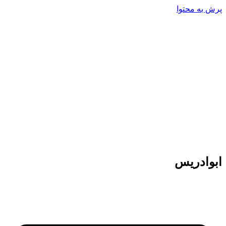
پرش به محتوا
ابوادریس