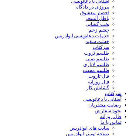
آشنایی با دعانویسی
پیروزی در دادگاه
احضار معشوق
باطل السحر
بخت گشایی
چشم زخم
خدمات دعانویسی ابوادریس
خشت سفید
سرکتاب
طلسم ثروت
طلسم صبی
طلسم لاتاری
طلسم محبت
فال تاروت
فال روزانه
گشایش کار
سرکتاب
آشنایی با دعانویسی
رضایت مشتریان
نحوه سفارش
فال روزانه
تماس با ما
سایت های ابوادریس
صفحه توییتر ابوادریس