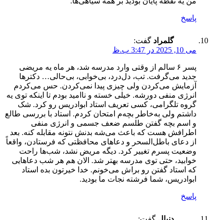
من یه نقطه پایان بودید بر همه سیاهی‌ها.
پاسخ
گلمراد
گفت:
می 10, 2025 در 3:47 ب.ظ
پسر ۶ سالم از وقتی وارد مدرسه شد، هر ماه یه مریضی
جدید می‌گرفت. تب، دل‌درد، بی‌خوابی، بی‌حالی… دکترها
آزمایش می‌کردن ولی چیزی پیدا نمی‌کردن. حس می‌کردم
انرژی منفی دورشه. خیلی خسته و ناامید بودم تا اینکه توی یه
گروه تلگرامی، کسی تعریف استاد ابوادریس رو کرد. شک
داشتم ولی به‌خاطر بچه‌م امتحان کردم. استاد با بررسی طالع
و اسم بچه گفتن طلسم ضعف جسمی و انرژی منفی
اطرافش هست که باعث می‌شه بدنش نتونه مقابله کنه. بعد
از دعای باطل‌السحر و دعاهای محافظتی که فرستادن، واقعاً
وضعیت پسرم تغییر کرد. دیگه مریض نشد، شب‌ها راحت
خوابید، حتی توی مدرسه بهتر شد. الان هم هر شب دعاهایی
که استاد گفتن رو براش می‌خونم. خدا خیرتون بده استاد
ابوادریس، شما فرشته نجات ما بودید.
پاسخ
دنیال
گفت: