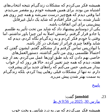
همیشه فکر می‌کردم که مشکلات زندگی‌ام نتیجه انتخاب‌های
اشتباه من بوده. برای همین همیشه خودم رو مقصر می‌دیدم.
اما وقتی دیدم که هیچ‌چیز درست نمی‌شه و همه چیز روی هم
تلنبار شده، به این فکر افتادم که شاید یک دلیل غیرقابل
پیش‌بینی برای این اتفاقات باشه.
یکی از دوستانم پیشنهاد داد که شاید من تحت تأثیر یه طلسم
یا جادو قرار گرفتم. راستش اصلاً به این چیزا باور نداشتم، اما
وقتی با خودم فکر کردم و به زندگی‌ام نگاه کردم، دیدم که
شاید واقعاً چیزی فراتر از تصادف در کار باشه.
با ابوادریس تماس گرفتم و از مشکلم گفتم. ایشون گفتن که
احتمالاً طلسمی روی من تاثیر گذاشته. دستورالعمل‌های
خاصی بهم دادن که باید طبق اون‌ها عمل می‌کردم. بعد از چند
هفته، دیدم که همه چیز تغییر کرده. حالا هر روز که از خواب
بیدار می‌شم، حس می‌کنم که راه‌های جدید برای پیشرفت
دارم. نه تنها از مشکلات قبلی رهایی پیدا کردم، بلکه زندگی‌ام
به سمت بهتر شدن پیش می‌ره.
پاسخ
jamshid
گفت:
مارس 30, 2025 در 9:56 ق.ظ
همیشه فکر می‌کردم که من به درد شانس و بخت خوب