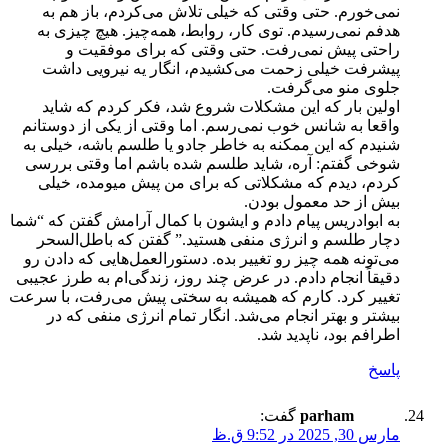
نمی‌خورم. حتی وقتی که خیلی تلاش می‌کردم، باز هم به
هدفم نمی‌رسیدم. توی کار، روابط، همه‌چیز. هیچ چیزی به
راحتی پیش نمی‌رفت. حتی وقتی که برای موفقیت و
پیشرفت خیلی زحمت می‌کشیدم، انگار یه نیرویی داشت
جلوی منو می‌گرفت.
اولین بار که این مشکلات شروع شد، فکر کردم که شاید
واقعا به شانس خوب نمی‌رسم. اما وقتی از یکی از دوستانم
شنیدم که این ممکنه به خاطر جادو یا طلسم باشه، خیلی به
شوخی گفتم: آره، شاید طلسم شده باشم اما وقتی بررسی
کردم، دیدم که مشکلاتی که برای من پیش میومده، خیلی
بیش از حد معمول بودن.
به ابوادریس پیام دادم و ایشون با کمال آرامش گفتن که “شما
دچار طلسم و انرژی منفی هستید.” گفتن که باطل‌السحر
می‌تونه همه چیز رو تغییر بده. دستورالعمل‌هایی که دادن رو
دقیقاً انجام دادم. در عرض چند روز، زندگی‌ام به طرز عجیبی
تغییر کرد. کارم که همیشه به سختی پیش می‌رفت، با سرعت
بیشتر و بهتر انجام می‌شد. انگار تمام انرژی منفی که در
اطرافم بود، ناپدید شد.
پاسخ
parham
گفت:
مارس 30, 2025 در 9:52 ق.ظ