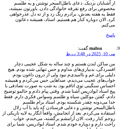
از آشنایان نزدیک. دعای باطل‌السحر نوشتن و یه طلسم
مخصوص برای رفع تفرقه خانوادگی دادن. باورتون نمیشه،
فقط یه هفته بعدش، برادرم زنگ زد و از ته دل عذرخواهی
کرد. الان دوباره کنار هم هستیم. استاد، همیشه دعاتون
می‌کنم.
پاسخ
mahsa
گفت:
می 10, 2025 در 3:48 ب.ظ
من ساکن لندن هستم و چند ساله به شکل عجیبی دچار
افسردگی، بدبیاری‌های مداوم و حس تنهایی شده بودم. هیچ
دلیلی برای غم و ناامیدی‌م نبود ولی از درون داغون بودم.
خواب‌های عجیب می‌دیدم، صداهایی حس می‌کردم و همیشه
احساس سنگینی توی اتاقم بود. یه شب به صورت تصادفی با
پیج استاد ابوادریس آشنا شدم. وقتی پیام دادم و حالمو توضیح
دادم، گفتن موکلین سیاه و طلسم وسواس فکری دارم. فقط
خدا می‌دونه چقدر شکسته بودم. استاد برام طلسم
باطل‌السحر نوشتن و دعایی فرستادن که باید با آب زلال
استفاده می‌کردم. بعد از انجامش، واقعاً انگار یه لایه تاریکی از
روحم کنار رفت. الان آرامشم برگشته، می‌خندم، خواب
راحت دارم و دوباره خودم شدم. استاد ابوادریس، شما برای