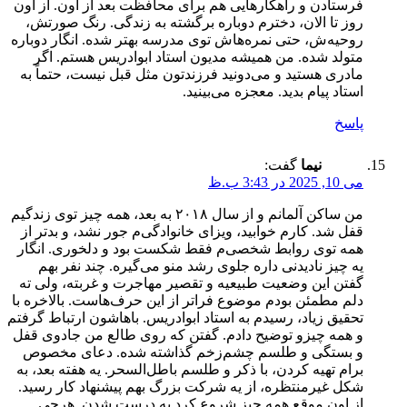
فرستادن و راهکارهایی هم برای محافظت بعد از اون. از اون
روز تا الان، دخترم دوباره برگشته به زندگی. رنگ صورتش،
روحیه‌ش، حتی نمره‌هاش توی مدرسه بهتر شده. انگار دوباره
متولد شده. من همیشه مدیون استاد ابوادریس هستم. اگر
مادری هستید و می‌دونید فرزندتون مثل قبل نیست، حتماً به
استاد پیام بدید. معجزه می‌بینید.
پاسخ
نیما
گفت:
می 10, 2025 در 3:43 ب.ظ
من ساکن آلمانم و از سال ۲۰۱۸ به بعد، همه چیز توی زندگیم
قفل شد. کارم خوابید، ویزای خانوادگی‌م جور نشد، و بدتر از
همه توی روابط شخصی‌م فقط شکست بود و دلخوری. انگار
یه چیز نادیدنی داره جلوی رشد منو می‌گیره. چند نفر بهم
گفتن این وضعیت طبیعیه و تقصیر مهاجرت و غربته، ولی ته
دلم مطمئن بودم موضوع فراتر از این حرف‌هاست. بالاخره با
تحقیق زیاد، رسیدم به استاد ابوادریس. باهاشون ارتباط گرفتم
و همه چیزو توضیح دادم. گفتن که روی طالع من جادوی قفل
و بستگی و طلسم چشم‌زخم گذاشته شده. دعای مخصوص
برام تهیه کردن، با ذکر و طلسم باطل‌السحر. یه هفته بعد، به
شکل غیرمنتظره، از یه شرکت بزرگ بهم پیشنهاد کار رسید.
از اون موقع همه چیز شروع کرد به درست شدن. هرچی