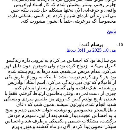
جلوتر رفتم، بیشتر مطمئن شدم که کار استاد ابوادریس
واقعی و حرفه‌ایه. الان نه‌تنها مشکلم حل شده، بلکه حس
می‌کنم زندگی تازه‌ای شروع کردم. هر کسی مشکلی داره،
مخصوصاً اگه در غربته، حتماً با ایشون مشورت کنه.
پاسخ
برسام
گفت:
می 10, 2025 در 3:41 ب.ظ
من سال‌ها بود که احساس می‌کردم یه نیرویی داره زندگیمو
کنترل می‌کنه. ازدواج کرده بودم ولی شوهرم بدون دلیل قهر
می‌کرد، مدام مریض می‌شدم، همه درها به روم بسته شده
بود. هر کاری کردم درست نشد. تا اینکه یه روز از طریق یکی
از فامیلام که توی دبی زندگی می‌کرد، اسم استاد ابوادریس
رو شنیدم. شک داشتم ولی گفتم بزار یه بار امتحان کنم،
چیزی از دست نمی‌دم. وقتی باهاشون ارتباط گرفتم، فقط با
شنیدن تاریخ تولدم گفتن که روی من طلسم سردی و بستگی
شدید انجام شده. باورتون نمیشه، همون شب که دعای
باطل‌السحر مخصوصم رو نوشت، خواب عجیبی دیدم و صبح
با یه احساس عجیب بیدار شدم. بعد از اون، شوهرم خودش
برگشت، مشکلات جسمی‌م یکی‌یکی برطرف شد و احساس
سبکی عجیبی پیدا کردم. الان دو ماه گذشته و هنوز باورم