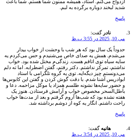
ازدواج می‌کنم. استاد، همیشه ممنون شما هستم. شما باعث
شدید لبخند دوباره برگرده به لبم.
پاسخ
نادر
گفت:
می 10, 2025 در 3:55 ب.ظ
حدوداً یک سال بود که هر شب با وحشت از خواب بیدار
می‌شدم. همش یه صدای خاص می‌شنیدم و حس می‌کردم یه
سایه سیاه توی اتاقم هست. زندگی‌م مختل شده بود. خواب
نداشتم، تمرکز نداشتم. دکتر رفتم، گفتن اضطرابه. اما ته دلم
می‌دونستم چیز دیگه‌ایه. توی یه گروه تلگرامی با استاد
ابوادریس آشنا شدم. با دقت گوش کردن و گفتن این کابوس‌ها
و حضور سایه‌ها نشونه طلسم همزاد یا موکل مزاحمه. دعا و
باطل‌السحر مخصوص خواب و آرامش فرستادن. هنوز یک
هفته نشده بود که شب‌ها آروم گرفتم و بعد از مدت‌ها خواب
راحت داشتم. انگار یه کوه از دوشم برداشته شد.
پاسخ
هانیه
گفت:
می 10, 2025 در 3:54 ب.ظ