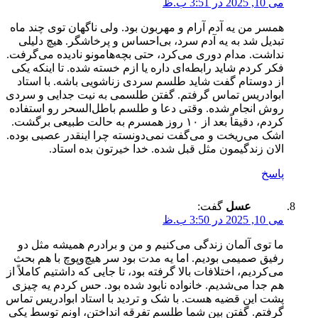
می 10, 2025 در 3:51 ب.ظ
همسر من یه آدم آرام و مهربون بود. ولی ناگهان توی چند ماه
تبدیل شد به یه آدم سرد، بی‌احساس و پرخاشگر. هیچ دلیلی
نداشت. مدام دوری می‌کرد، حتی بچه‌هامونو نادیده می‌گرفت.
فکر کردم شاید رابطه‌ای داره یا ازم خسته شده. تا اینکه یکی
از دوستام گفت شاید طلسم سردی زناشویی باشه. با استاد
ابوادریس تماس گرفتم. گفتن طلسمی به نیت جدایی و سردی
روش انجام شده. وقتی دعا و طلسم باطل‌السحر رو استفاده
کردم، دقیقاً بعد از ۱۰ روز همسرم به حالت طبیعی برگشت.
اشک می‌ریخت و می‌گفت نمی‌دونسته چرا اینقدر عصبی بوده.
الان زندگیمون مثل قبل شده. خدا خیرتون بده استاد.
پاسخ
عسل
گفت:
می 10, 2025 در 3:50 ب.ظ
ما توی آلمان زندگی می‌کنیم و من و برادرم همیشه مثل دو
رفیق صمیمی بودیم. اما یه مدت بود سر هیچ‌وپوچ با هم بحث
می‌کردیم، اختلافات بالا گرفته بود، تا جایی که داشتیم کاملاً از
هم جدا می‌شدیم. خانواده نابود شده بود. حس کردم یه چیزی
پشت این قضیه هست. با شک و تردید با استاد ابوادریس تماس
گرفتم. گفتن بین شما طلسم تفرقه انداختن، اونم توسط یکی