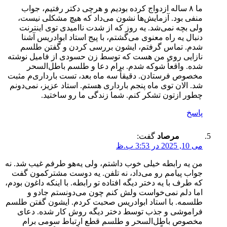
ما ۸ ساله ازدواج کرده بودیم و هرچی دکتر رفتیم، جواب
منفی بود. آزمایش‌ها نشون می‌داد که هیچ مشکلی نیست،
ولی بچه نمی‌شد. یه روز که از شدت ناامیدی توی اینترنت
دنبال یه راه معنوی می‌گشتم، با پیج استاد ابوادریس آشنا
شدم. تماس گرفتم، ایشون بررسی کردن و گفتن طلسم
نازایی روی من هست که توسط زن حسودی از فامیل نوشته
شده. واقعاً شوکه شدم. برام دعا و طلسم باطل‌السحر
مخصوص فرستادن. دقیقاً سه ماه بعد، تست بارداری‌م مثبت
شد. الان توی ماه پنجم بارداری هستم. استاد عزیز، نمی‌دونم
چطور ازتون تشکر کنم. شما زندگی ما رو ساختید.
پاسخ
مرصاد
گفت:
می 10, 2025 در 3:53 ب.ظ
من یه رابطه خیلی خوب داشتم، ولی یه‌هو طرفم غیب شد. نه
جواب پیامم رو می‌داد، نه تلفن. یه دوست مشترکمون گفت
که طرف با یه دختر دیگه افتاده تو رابطه. با اینکه داغون بودم،
اما دلم نمی‌خواست ولش کنم چون می‌دونستم جادو و
طلسمه. با استاد ابوادریس صحبت کردم. ایشون گفتن طلسم
فراموشی و جذب توسط دختر دیگه روش کار شده. دعای
مخصوص باطل‌السحر و طلسم قطع ارتباط سومی برام