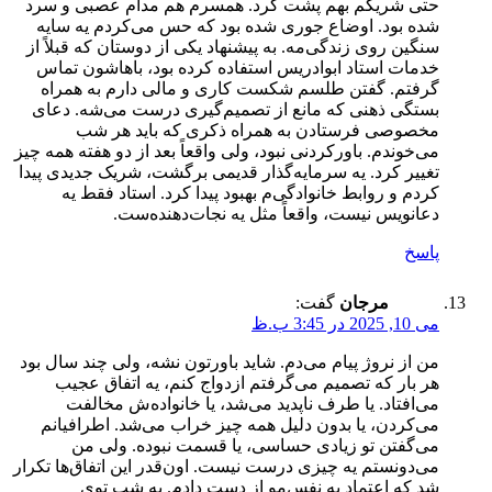
حتی شریکم بهم پشت کرد. همسرم هم مدام عصبی و سرد
شده بود. اوضاع جوری شده بود که حس می‌کردم یه سایه
سنگین روی زندگی‌مه. به پیشنهاد یکی از دوستان که قبلاً از
خدمات استاد ابوادریس استفاده کرده بود، باهاشون تماس
گرفتم. گفتن طلسم شکست کاری و مالی دارم به همراه
بستگی ذهنی که مانع از تصمیم‌گیری درست می‌شه. دعای
مخصوصی فرستادن به همراه ذکری که باید هر شب
می‌خوندم. باورکردنی نبود، ولی واقعاً بعد از دو هفته همه چیز
تغییر کرد. یه سرمایه‌گذار قدیمی برگشت، شریک جدیدی پیدا
کردم و روابط خانوادگی‌م بهبود پیدا کرد. استاد فقط یه
دعانویس نیست، واقعاً مثل یه نجات‌دهنده‌ست.
پاسخ
مرجان
گفت:
می 10, 2025 در 3:45 ب.ظ
من از نروژ پیام می‌دم. شاید باورتون نشه، ولی چند سال بود
هر بار که تصمیم می‌گرفتم ازدواج کنم، یه اتفاق عجیب
می‌افتاد. یا طرف ناپدید می‌شد، یا خانواده‌ش مخالفت
می‌کردن، یا بدون دلیل همه چیز خراب می‌شد. اطرافیانم
می‌گفتن تو زیادی حساسی، یا قسمت نبوده. ولی من
می‌دونستم یه چیزی درست نیست. اون‌قدر این اتفاق‌ها تکرار
شد که اعتماد به نفس‌مو از دست دادم. یه شب توی