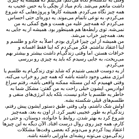
داشت مانعم می‌شد. یادم میاد از بچگی با یه حس عجیب به
همه چیز نگاه می‌کردم. همیشه کارها و پروژه‌هایی که شروع
می‌کردم، به نوعی ناتمام می‌موند. یه دوره‌ای حتی احساس
می‌کردم که همه‌چیز علیه من هست و هیچ کمکی به من
نمی‌شه. توی رابطه‌ها هم همینطور بود. همیشه از یه جایی به
بعد، همه‌چیز خراب می‌شد.
من همیشه از این چیزا فراری بودم. اصلاً به جادو و طلسم و
اینا اعتقاد نداشتم. فکر می‌کردم که اینا فقط افسانه و
خرافات هستن. اما وقتی زندگی‌ام داشت بیشتر و بیشتر بهم
می‌ریخت، به جایی رسیدم که باید یه چیزی رو بررسی
می‌کردم.
از یه دوست قدیمی شنیدم که شاید توی زندگی‌ام یه طلسم یا
انرژی منفی وجود داشته باشه که همه چیز رو خراب می‌کنه.
وقتی فهمیدم که این مسئله ممکنه واقعی باشه، رفتم سراغ
ابوادریس. ایشون خیلی راحت به من گفتن: مشکل شما به
خاطر یه طلسم یا جادو نیست، بلکه باید انرژی‌های منفی و
طلسم‌های قبلی شکسته بشه.
اولش شک داشتم، ولی وقتی طبق دستور ایشون پیش رفتم،
زندگی‌ام به طور عجیبی تغییر کرد. از اون به بعد، همه‌چیز
شروع کرد به بهتر شدن. روابط با خانواده، دوستان، و حتی در
کارم، همه چیز روی روال درست افتاد. الآن دیگه به این چیزها
اعتقاد پیدا کردم و می‌دونم که بعضی وقت‌ها مشکلات
زندگی‌مون می‌تونه ریشه‌ای ماورایی داشته باشه.