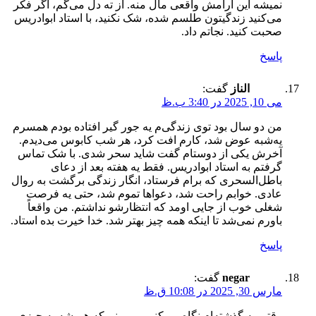
نمیشه این آرامش واقعی مال منه. از ته دل می‌گم، اگر فکر
می‌کنید زندگیتون طلسم شده، شک نکنید، با استاد ابوادریس
صحبت کنید. نجاتم داد.
پاسخ
الناز
گفت:
می 10, 2025 در 3:40 ب.ظ
من دو سال بود توی زندگی‌م یه جور گیر افتاده بودم همسرم
یه‌شبه عوض شد، کارم افت کرد، هر شب کابوس می‌دیدم.
آخرش یکی از دوستام گفت شاید سحر شدی. با شک تماس
گرفتم به استاد ابوادریس. فقط یه هفته بعد از دعای
باطل‌السحری که برام فرستاد، انگار زندگی برگشت به روال
عادی. خوابم راحت شد، دعواها تموم شد، حتی یه فرصت
شغلی خوب از جایی اومد که انتظارشو نداشتم. من واقعاً
باورم نمی‌شد تا اینکه همه چیز بهتر شد. خدا خیرت بده استاد.
پاسخ
negar
گفت:
مارس 30, 2025 در 10:08 ق.ظ
وقتی به گذشته‌ام نگاه می‌کنم، می‌بینم که همیشه یه چیزی