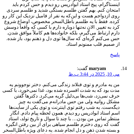
اینستاگرام، پیج استاد ابوادریس رو دیدم و حس کردم باید
امتحان کنم. بهم گفتن طلسم بستگی شدید و طلسم سردی
روی ازدواجم هست و این‌که یه نفر از فامیل نزدیک این کار رو
کرده. فقط با یه طلسم باطل‌السحر مخصوص، اوضاع شروع
کرد به تغییر. الان نه‌تنها دوباره دارم با کسی که واقعاً دوسش
دارم ارتباط می‌گیرم، بلکه خانواده‌ها هم کاملاً موافق شدن.
حس می‌کنم گره‌ای که سال‌ها توی دل و ذهنم بود، باز شده.
از صمیم قلب ممنونم استاد.
پاسخ
maryam
گفت:
می 10, 2025 در 3:44 ب.ظ
من یه مادرم و توی فنلاند زندگی می‌کنم. دختر نوجوونم یه
مدت بود که به شدت افسرده شده بود، غذا نمی‌خورد، با کسی
حرف نمی‌زد، شب‌ها بی‌دلیل گریه می‌کرد. دکترها گفتن
مشکل روانیه ولی من حس مادرانه‌م می‌گفت یه چیز
دیگه‌ست. یه شب رفتم توی اینترنت و توی یکی از سایت‌ها
اسم استاد ابوادریس رو دیدم. همون لحظه پیام دادم. انگار
منتظر تماس من بودن… با چند تا سوال و تاریخ تولد، استاد
گفت که روی دخترم طلسم سیاهی برای از بین رفتن انگیزه
و بسته شدن ذهن و دل انجام شده. یه دعای ویژه باطل‌السحر