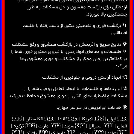
اراده‌تان برای بازگشت معشوق و حل مشکلات به طرز
چشمگیری بالا می‌رود.
🌀 برگشت فوری و تضمینی عشق از دست‌رفته با طلسم
آفریقایی
💎 نتایج سریع و اثربخش در بازگشت معشوق و رفع مشکلات
🏺 طلسمات و دعاهای ابوادریس، با نیروی معنوی قوی، شما را
در کوتاه‌ترین زمان ممکن از مشکلات و دوری معشوق رها
می‌کند.
💥 ایجاد آرامش درونی و جلوگیری از مشکلات
⚗️ این دعاها و طلسمات، با ایجاد تعادل روحی، شما را از
مشکلات و اضطراب‌های ناشی از دوری معشوق محافظت می‌کند.
🌍 خدمات ابوادریس در سراسر جهان:
🇮🇷 ایران | 🇺🇸 آمریکا | 🇨🇦 کانادا | 🇬🇧 انگلستان | 🇩🇪
آلمان | 🇦🇺 استرالیا | 🇸🇪 سوئد | 🇦🇪 امارات | 🇹🇷 ترکیه |
🇳🇱 هلند | 🇦🇹 اتریش | 🇩🇰 دانمارک | 🇧🇪 بلژیک | 🇫🇮