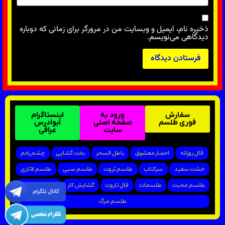
ذخیره نام، ایمیل و وبسایت من در مرورگر برای زمانی که دوباره
دیدگاهی می‌نویسم.
سفارش
ورود به
اینستاگرام
فوری طلسم
صفحه اصلی
ابوادرس
سایت
عراقی
فال روزانه
احضار معشوق
باطل السحر
بخت گشایی
چشم زخم
خشت سفید
سرکتاب
طلسم ثروت
طلسم صبی
طلسم لاتاری
طلسم محبت
طلسمات
فال تاروت
گشایش کار
پیروزی در دادگاه
طلسم مرگ