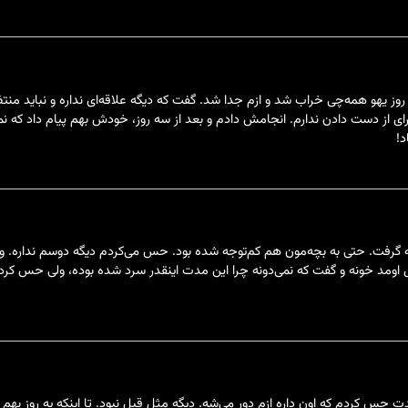
وز یهو همه‌چی خراب شد و ازم جدا شد. گفت که دیگه علاقه‌ای نداره و نباید منت
ای از دست دادن ندارم. انجامش دادم و بعد از سه روز، خودش بهم پیام داد که نمی
د!
ک ازم فاصله گرفت. حتی به بچه‌مون هم کم‌توجه شده بود. حس می‌کردم دیگه دوسم نداره
ه شب با یه دسته گل اومد خونه و گفت که نمی‌دونه چرا این مدت اینقدر سرد شده بوده، ولی ح
حس کردم که اون داره ازم دور می‌شه. دیگه مثل قبل نبود. تا اینکه یه روز بهم