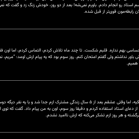
طلسم استاد رو انجام دادم. باورم نمی‌شه! بعد از دو روز، خودش زنگ زد و گفت 
رابطه‌مون قوی‌تر از قبل شده.
دیگه هیچ احساسی بهم نداره. قلبم شکست. تا چند ماه تلاش کردم، التماس کردم، اما ا
باور نداشتم ولی گفتم امتحان کنم. روز سوم بود که یه پیام ازش اومد: “مریم، ن
 همیم.
همیشه فکر می‌کردم که طلسم و دعا یه چیز الکیه، اما وقتی عشقم بعد از ۵ سال زندگی 
 از دعای استاد استفاده کردم و دقیقا روز سوم، اون به من پیام داد. گفت که ت
گشته و هر روز ازم تشکر می‌کنه که ازش ناامید نشدم.