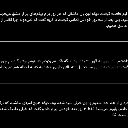
ا یه دفعه ازم فاصله گرفت. دیگه اون زن عاشقی که هر روز برام پیام‌های پر از عشق می‌ف
ید، ولی بعد از سه روز خودش تماس گرفت، با گریه گفت که نمی‌دونه چرا انقدر از م
ول عاشق همیم.
یم و کارمون به قهر کشیده بود. دیگه فکر نمی‌کردم که بتونم برش گردونم چون ح
که نمی‌تونه دوری منو تحمل کنه. الان طوری عاشقمه که یه لحظه هم نمی‌خواد ا
ابطه به دلایل مسخره‌ای از هم جدا شدیم و اون خیلی سرد شده بود. دیگه هیچ امیدی نداشت
دیگه به من نداره. اما وقتی این طلسم رو انجام دادم، باورم نمی‌شد! فقط ۳ روز بعد خودش
ر شده. 😍