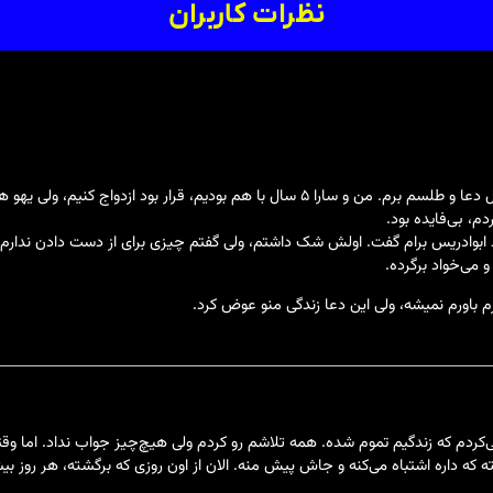
نظرات کاربران
هیچ‌وقت فکر نمی‌کردم یه روز مجبور بشم دنبال دعا و طلسم برم. من و سارا ۵ سال با هم
دم، بی‌فایده بود.
اد ابوادریس برام گفت. اولش شک داشتم، ولی گفتم چیزی برای از دست دادن ندارم. بع
 می‌خواد برگرده.
زم باورم نمیشه، ولی این دعا زندگی منو عوض کرد.
‌کردم که زندگیم تموم شده. همه تلاشم رو کردم ولی هیچ‌چیز جواب نداد. اما وق
 داره اشتباه می‌کنه و جاش پیش منه. الان از اون روزی که برگشته، هر روز بیش