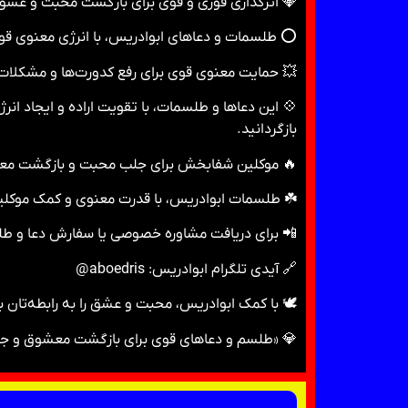
💎 اثرگذاری فوری و قوی برای بازگشت محبت و عشق
⭕️ طلسمات و دعاهای ابوادریس، با انرژی معنوی قوی
💥 حمایت معنوی قوی برای رفع کدورت‌ها و مشکلات 
💠 این دعاها و طلسمات، با تقویت اراده و ایجاد انر
بازگردانید.
🔥 موکلین شفابخش برای جلب محبت و بازگشت م
☘️ طلسمات ابوادریس، با قدرت معنوی و کمک موکلین
📲 برای دریافت مشاوره خصوصی یا سفارش دعا و طل
🔗 آیدی تلگرام ابوادریس: aboedris@
🕊 با کمک ابوادریس، محبت و عشق را به رابطه‌تان با
💎 «طلسم و دعاهای قوی برای بازگشت معشوق و جلب