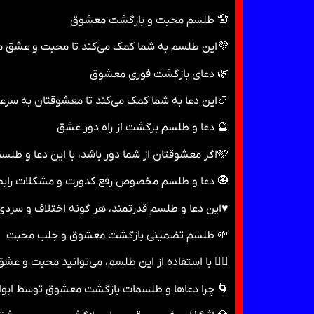
🪬 طلسم محبت و بازگشت معشوق
💜این طلسم به شما کمک می‌کند تا محبت و عشق معش
🌿 دعای بازگشت فوری معشوق
📿این دعا به شما کمک می‌کند تا معشوقتان به سرع
🔮 دعا و طلسم برگشت از راه دور عشق
🩷اگر معشوقتان از شما دور باشد، با این دعا و طلسم می‌توانید او را از راه دور به سمت خود جذب کنید و رابطه‌تان را به حالت عادی بازگردانید.
🧿 دعا و طلسم مخصوص رفع کدورت و مشکلات راب
♥️این دعا و طلسم قدرتمند، هر گونه اختلاف و سردی 
🌱 طلسم تضمینی بازگشت معشوق و جلب محبت
⛓‍💥 با استفاده از این طلسم، می‌توانید محبت و عش
🌀 چرا دعاها و طلسمات بازگشت معشوق توسط ابو