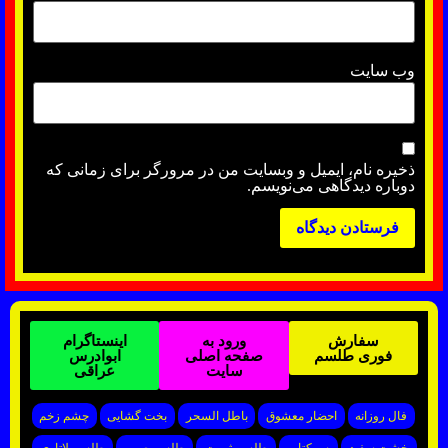
وب‌ سایت
ذخیره نام، ایمیل و وبسایت من در مرورگر برای زمانی که
دوباره دیدگاهی می‌نویسم.
سفارش
ورود به
اینستاگرام
فوری طلسم
صفحه اصلی
ابوادرس
سایت
عراقی
فال روزانه
احضار معشوق
باطل السحر
بخت گشایی
چشم زخم
خشت سفید
سرکتاب
طلسم ثروت
طلسم صبی
طلسم لاتاری