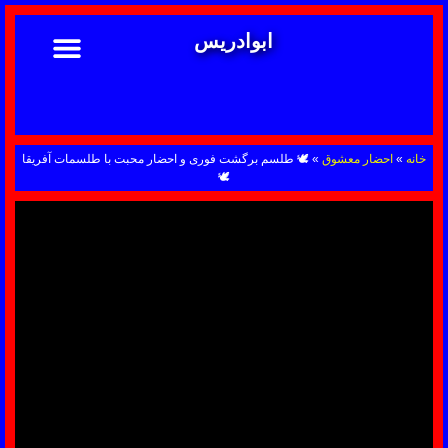
ابوادریس
تماس با ما
ابوادریس عراقی
نحوه سفارش
رضایت مشتریان
خدمات دعانویسی ابوادریس
آشنایی با دعانویسی
خانه
»
احضار معشوق
»
🕊 طلسم برگشت فوری و احضار محبت با طلسمات آفریقا
🕊