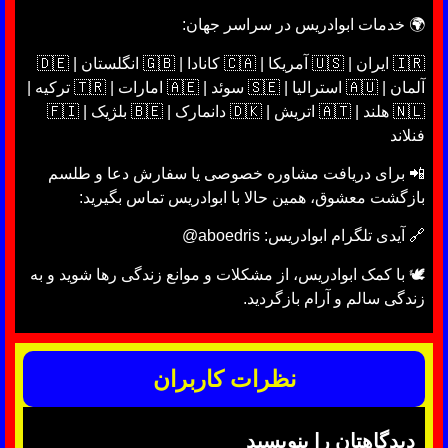
🌍 خدمات ابوادریس در سراسر جهان:
🇮🇷 ایران | 🇺🇸 آمریکا | 🇨🇦 کانادا | 🇬🇧 انگلستان | 🇩🇪
آلمان | 🇦🇺 استرالیا | 🇸🇪 سوئد | 🇦🇪 امارات | 🇹🇷 ترکیه |
🇳🇱 هلند | 🇦🇹 اتریش | 🇩🇰 دانمارک | 🇧🇪 بلژیک | 🇫🇮
فنلاند
📲 برای دریافت مشاوره خصوصی یا سفارش دعا و طلسم
بازگشت معشوق، همین حالا با ابوادریس تماس بگیرید:
🔗 آیدی تلگرام ابوادریس: aboedris@
🕊 با کمک ابوادریس، از مشکلات و موانع زندگی رها شوید و به
زندگی سالم و آرام بازگردید.
نظرات کاربران
دیدگاهتان را بنویسید