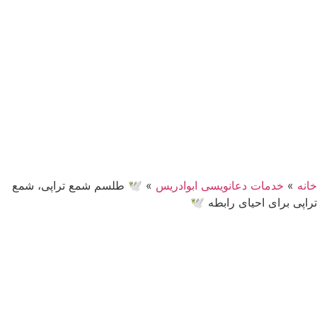
خانه
»
خدمات دعانویسی ابوادریس
»
🕊 طلسم شمع تراپی، شمع
تراپی برای احیای رابطه 🕊