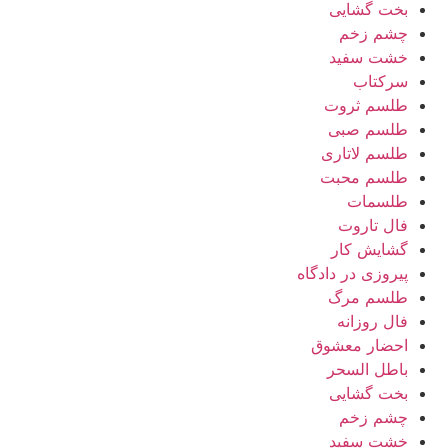
بخت گشایی
چشم زخم
خشت سفید
سرکتاب
طلسم ثروت
طلسم صبی
طلسم لاتاری
طلسم محبت
طلسمات
فال تاروت
گشایش کار
پیروزی در دادگاه
طلسم مرگ
فال روزانه
احضار معشوق
باطل السحر
بخت گشایی
چشم زخم
خشت سفید