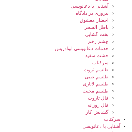
آشنایی با دعانویسی
پیروزی در دادگاه
احضار معشوق
باطل السحر
بخت گشایی
چشم زخم
خدمات دعانویسی ابوادریس
خشت سفید
سرکتاب
طلسم ثروت
طلسم صبی
طلسم لاتاری
طلسم محبت
فال تاروت
فال روزانه
گشایش کار
سرکتاب
آشنایی با دعانویسی