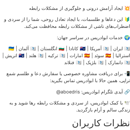
💥 ایجاد آرامش درونی و جلوگیری از مشکلات رابطه
🔰 این دعاها و طلسمات، با ایجاد تعادل روحی، شما را از سردی و
اضطراب‌های ناشی از مشکلات رابطه محافظت می‌کند.
🌍 خدمات ابوادریس در سراسر جهان:
🇮🇷 ایران | 🇺🇸 آمریکا | 🇨🇦 کانادا | 🇬🇧 انگلستان | 🇩🇪 آلمان | 🇦🇺
استرالیا | 🇸🇪 سوئد | 🇦🇪 امارات | 🇹🇷 ترکیه | 🇳🇱 هلند | 🇦🇹 اتریش |
🇩🇰 دانمارک | 🇧🇪 بلژیک | 🇫🇮 فنلاند
📲 برای دریافت مشاوره خصوصی یا سفارش دعا و طلسم شمع
تراپی، همین حالا با ابوادریس تماس بگیرید:
🔗 آیدی تلگرام ابوادریس: aboedris@
🕊 با کمک ابوادریس، از سردی و مشکلات رابطه رها شوید و به
زندگی سالم و آرام بازگردید.
نظرات کاربران