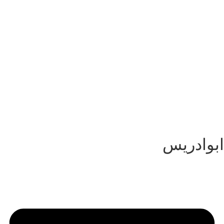
پرش
به
محتوا
ابوادریس