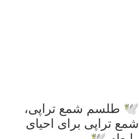
🕊 طلسم شمع تراپی،
شمع تراپی برای احیای
رابطه 🕊