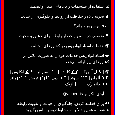
☑️ استفاده از طلسمات و دعاهای اصیل و تضمینی
🔥 تجربه بالا در حفاظت از روابط و جلوگیری از خیانت
🧱 نتایج سریع و ماندگار
💎 تخصص در بستن و حصار رابطه برای عشق و محبت
🌍 خدمات استاد ابوادریس در کشورهای مختلف
💎 استاد ابوادریس خدمات خود را به صورت آنلاین در
کشورهای زیر ارائه می‌دهد:
🌎 | 🇺🇸 آمریکا | 🇨🇦 کانادا | 🇦🇺 استرالیا | 🇬🇧 انگلیس |
🇩🇪 آلمان | 🇸🇪 سوئد | 🇦🇪 دبی | 🇦🇹 اتریش | 🇳🇱 هلند |
🇩🇰 دانمارک | 🇧🇪 بلژیک.
🔗 آیدی تلگرام: aboedris@
📲 برای قفلبند کردن، جلوگیری از خیانت و تقویت رابطه
عاشقانه، همین حالا با استاد ابوادریس تماس بگیرید.