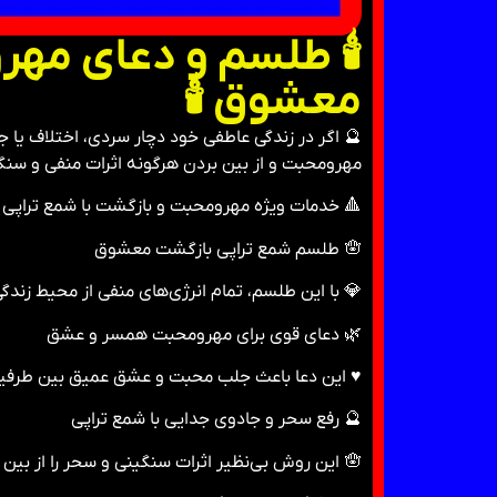
🕯 طلسم و دعای مهر
معشوق 🕯
🔮 اگر در زندگی عاطفی خود دچار سردی، اختلاف یا 
مهرومحبت و از بین بردن هرگونه اثرات منفی و سنگین
🔺 خدمات ویژه مهرومحبت و بازگشت با شمع تراپی
🪬 طلسم شمع تراپی بازگشت معشوق
💎 با این طلسم، تمام انرژی‌های منفی از محیط زن
🌿 دعای قوی برای مهرومحبت همسر و عشق
♥️ این دعا باعث جلب محبت و عشق عمیق بین طرفین ش
🔮 رفع سحر و جادوی جدایی با شمع تراپی
🪬 این روش بی‌نظیر اثرات سنگینی و سحر را از بین برده و آرامش را به خانه و زندگی شما بازمی‌گرداند.