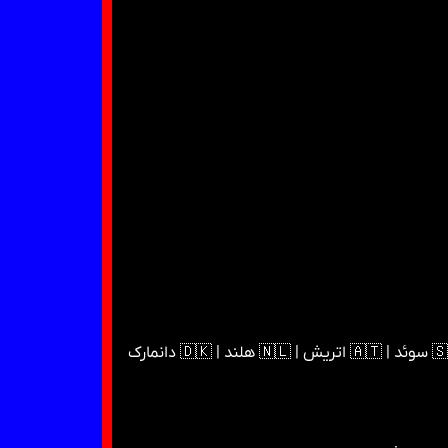
🌎 | 🇺🇸 آمریکا | 🇪🇺 اروپا | 🇸🇪 اسکاندیناوی | 🇦🇪 امارات | 🇬🇧 انگلیس | 🇨🇦 کانادا | 🇦🇺 استرالیا | 🇩🇪 آلمان | 🇸🇪 سوئد | 🇦🇹 اتریش | 🇳🇱 هلند | 🇩🇰 دانمارک