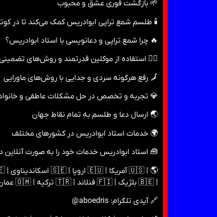
🌱 بازگشت فوری عشق و محبوب
🕯 طلسم شمع تراپی ابوادریس کمک می‌کند تا در کوتا
🔥 چرا شمع تراپی و دعانویسی با استاد ابوادریس؟
⛓‍💥 استفاده از موکلین قدرتمند و روش‌های تضمینی
🗾 رفع هرگونه سردی و جدایی با روش‌های ماورایی
💎 تجربه و تخصص در حل مشکلات عاطفی و خانواد
🌏 ارسال دعا و طلسم به تمام نقاط جهان
🌍 خدمات استاد ابوادریس در کشورهای مختلف
🧰 استاد ابوادریس خدمات خود را به صورت آنلاین در
| 🇧🇪 بلژیک | 🇫🇮 فنلاند | 🇹🇷 ترکیه | 🇴🇲 عمان | 🇰🇼 کویت | 🇶🇦 قطر.
🔗 آیدی تلگرام: aboedris@