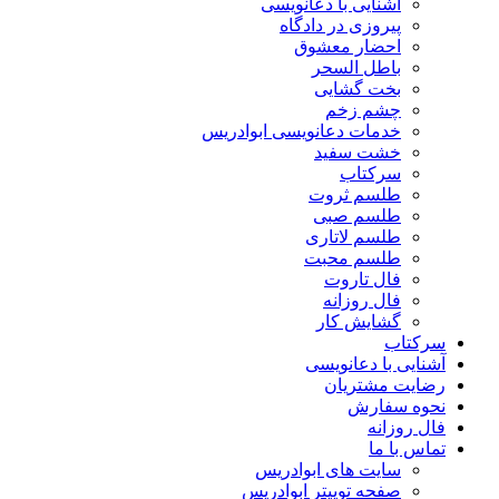
آشنایی با دعانویسی
پیروزی در دادگاه
احضار معشوق
باطل السحر
بخت گشایی
چشم زخم
خدمات دعانویسی ابوادریس
خشت سفید
سرکتاب
طلسم ثروت
طلسم صبی
طلسم لاتاری
طلسم محبت
فال تاروت
فال روزانه
گشایش کار
سرکتاب
آشنایی با دعانویسی
رضایت مشتریان
نحوه سفارش
فال روزانه
تماس با ما
سایت های ابوادریس
صفحه توییتر ابوادریس