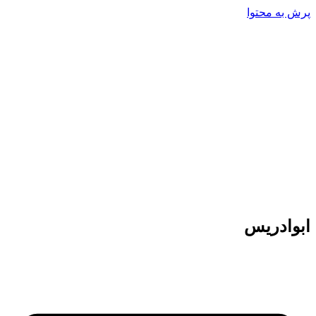
پرش به محتوا
ابوادریس