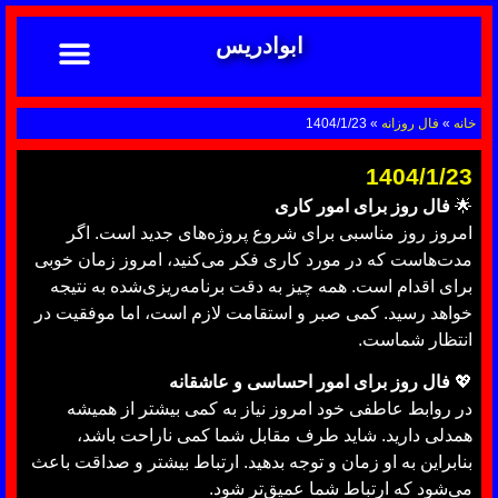
ابوادریس
تماس با ما
ابوادریس عراقی
نحوه سفارش
رضایت مشتریان
خدمات دعانویسی ابوادریس
آشنایی با دعانویسی
خانه
»
فال روزانه
»
1404/1/23
1404/1/23
🌟
فال روز برای امور کاری
امروز روز مناسبی برای شروع پروژه‌های جدید است. اگر
مدت‌هاست که در مورد کاری فکر می‌کنید، امروز زمان خوبی
برای اقدام است. همه چیز به دقت برنامه‌ریزی‌شده به نتیجه
خواهد رسید. کمی صبر و استقامت لازم است، اما موفقیت در
انتظار شماست.
💖
فال روز برای امور احساسی و عاشقانه
در روابط عاطفی خود امروز نیاز به کمی بیشتر از همیشه
همدلی دارید. شاید طرف مقابل شما کمی ناراحت باشد،
بنابراین به او زمان و توجه بدهید. ارتباط بیشتر و صداقت باعث
می‌شود که ارتباط شما عمیق‌تر شود.