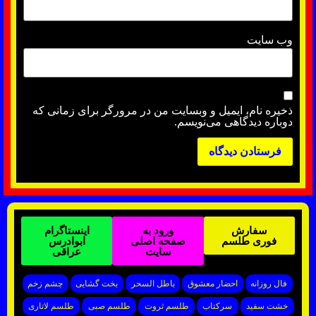
وب‌ سایت
ذخیره نام، ایمیل و وبسایت من در مرورگر برای زمانی که
دوباره دیدگاهی می‌نویسم.
سفارش
ورود به
اینستاگرام
فوری طلسم
صفحه اصلی
ابوادرس
سایت
عراقی
فال روزانه
احضار معشوق
باطل السحر
بخت گشایی
چشم زخم
خشت سفید
سرکتاب
طلسم ثروت
طلسم صبی
طلسم لاتاری