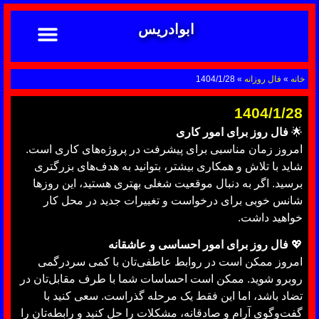
ابوادریس
تماس با ما
ابوادریس عراقی
نحوه سفارش
رضایت مشتریان
خدمات دعانویسی ابوادریس
آشنایی با دعانویسی
خانه
»
فال روزانه
»
1404/1/28
1404/1/28
🌟
فال روز برای امور کاری
امروز زمان مناسبی برای پیشرفت در پروژه‌های کاری است.
شاید با تلاش و همکاری بیشتر، بتوانید به هدف‌های بزرگتری
برسید. اگر به دنبال موقعیت شغلی بهتری هستید، این روزها
شانس خوبی برای درخواست و تغییرات جدید در محل کار
خواهید داشت.
💖
فال روز برای امور احساسی و عاشقانه
امروز ممکن است در روابط عاطفی‌تان با کمی سردرگمی
روبرو شوید. ممکن است احساسات شما با طرف مقابل‌تان در
تضاد باشد، اما این فقط یک مرحله گذراست. سعی کنید با
گفت‌وگوی آرام و صادقانه، مشکلات را حل کنید و رابطه‌تان را