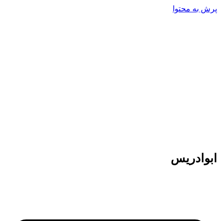
پرش به محتوا
ابوادریس