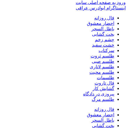
ورود به صفحه اصلی سایت
اینستاگرام ابوادرس عراقی
فال روزانه
احضار معشوق
باطل السحر
بخت گشایی
چشم زخم
خشت سفید
سرکتاب
طلسم ثروت
طلسم صبی
طلسم لاتاری
طلسم محبت
طلسمات
فال تاروت
گشایش کار
پیروزی در دادگاه
طلسم مرگ
فال روزانه
احضار معشوق
باطل السحر
بخت گشایی