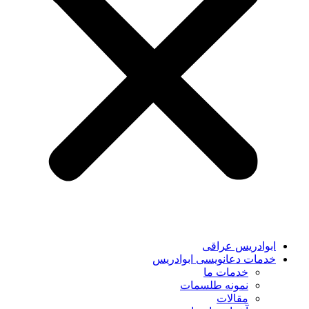
ابوادریس عراقی
خدمات دعانویسی ابوادریس
خدمات ما
نمونه طلسمات
مقالات