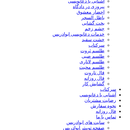
آشنایی با دعانویسی
پیروزی در دادگاه
احضار معشوق
باطل السحر
بخت گشایی
چشم زخم
خدمات دعانویسی ابوادریس
خشت سفید
سرکتاب
طلسم ثروت
طلسم صبی
طلسم لاتاری
طلسم محبت
فال تاروت
فال روزانه
گشایش کار
سرکتاب
آشنایی با دعانویسی
رضایت مشتریان
نحوه سفارش
فال روزانه
تماس با ما
سایت های ابوادریس
صفحه توییتر ابوادریس