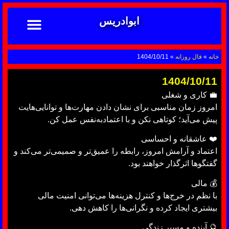
ابوادریس
تماس با ما
ابوادریس عراقی
نحوه سفارش
رضایت مشتریان
خدمات دعانویسی ابوادریس
آشنایی با دعانویسی
خانه
»
فال روزانه
»
1404/10/11
1404/10/11
💼 کاری و شغلی
امروز زمان مناسبی برای نشان دادن مهارت‌ها و توانایی‌هایت
پیش می‌آید؛ کوتاهی نکن و با اعتمادبه‌نفس عمل کن.
❤️ عاشقانه و احساسی
اعتماد و آرامش امروز، رابطه را عمیق‌تر و صمیمی‌تر می‌کند و
گفتگوها اثرگذار خواهند بود.
💰 مالی
با نظم در خرج‌ها و کنترل هزینه‌ها می‌توانی امنیت مالی
بیشتری ایجاد کرده و نگرانی‌ها را کاهش دهی.
🔮 آینده و مسیر زندگی