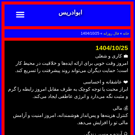
ابوادریس
تماس با ما
ابوادریس عراقی
نحوه سفارش
رضایت مشتریان
خدمات دعانویسی ابوادریس
آشنایی با دعانویسی
خانه
»
فال روزانه
»
1404/10/25
1404/10/25
💼 کاری و شغلی
امروز وقت خوبی برای ارائه ایده‌ها و خلاقیت در محیط کار
است؛ حمایت دیگران می‌تواند روند پیشرفتت را تسریع کند.
❤️ عاشقانه و احساسی
ابراز محبت یا توجه کوچک به طرف مقابل امروز رابطه را گرم
و مثبت نگه می‌دارد و انرژی عاطفی ایجاد می‌کند.
💰 مالی
کنترل هزینه‌ها و پس‌انداز هوشمندانه، امروز امنیت و آرامش
مالی تو را افزایش می‌دهد.
🔮 آینده و مسیر زندگی