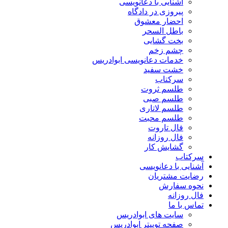
آشنایی با دعانویسی
پیروزی در دادگاه
احضار معشوق
باطل السحر
بخت گشایی
چشم زخم
خدمات دعانویسی ابوادریس
خشت سفید
سرکتاب
طلسم ثروت
طلسم صبی
طلسم لاتاری
طلسم محبت
فال تاروت
فال روزانه
گشایش کار
سرکتاب
آشنایی با دعانویسی
رضایت مشتریان
نحوه سفارش
فال روزانه
تماس با ما
سایت های ابوادریس
صفحه توییتر ابوادریس