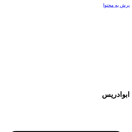
پرش به محتوا
ابوادریس