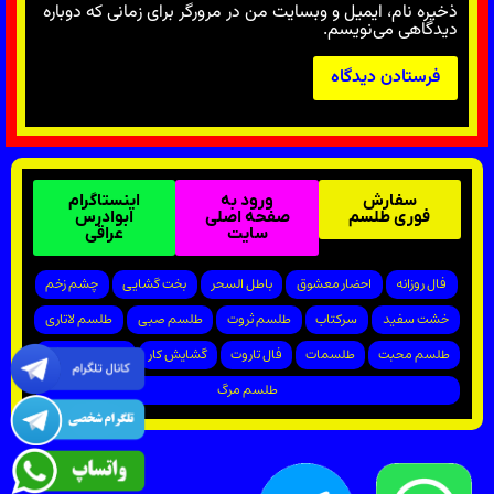
ذخیره نام، ایمیل و وبسایت من در مرورگر برای زمانی که دوباره
دیدگاهی می‌نویسم.
سفارش
ورود به
اینستاگرام
فوری طلسم
صفحه اصلی
ابوادرس
سایت
عراقی
فال روزانه
احضار معشوق
باطل السحر
بخت گشایی
چشم زخم
خشت سفید
سرکتاب
طلسم ثروت
طلسم صبی
طلسم لاتاری
طلسم محبت
طلسمات
فال تاروت
گشایش کار
پیروزی در دادگاه
طلسم مرگ