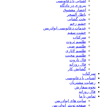
آشنایی با دعانویسی
پیروزی در دادگاه
احضار معشوق
باطل السحر
بخت گشایی
چشم زخم
خدمات دعانویسی ابوادریس
خشت سفید
سرکتاب
طلسم ثروت
طلسم صبی
طلسم لاتاری
طلسم محبت
فال تاروت
فال روزانه
گشایش کار
سرکتاب
آشنایی با دعانویسی
رضایت مشتریان
نحوه سفارش
فال روزانه
تماس با ما
سایت های ابوادریس
صفحه توییتر ابوادریس