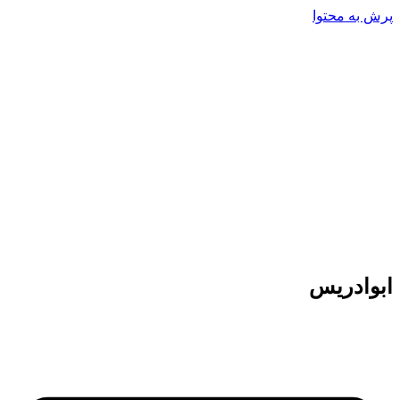
پرش به محتوا
ابوادریس