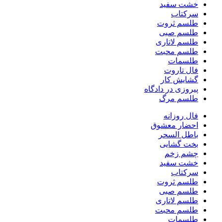
خشت سفید
سرکتاب
طلسم ثروت
طلسم صبی
طلسم لاتاری
طلسم محبت
طلسمات
فال تاروت
گشایش کار
پیروزی در دادگاه
طلسم مرگ
فال روزانه
احضار معشوق
باطل السحر
بخت گشایی
چشم زخم
خشت سفید
سرکتاب
طلسم ثروت
طلسم صبی
طلسم لاتاری
طلسم محبت
طلسمات