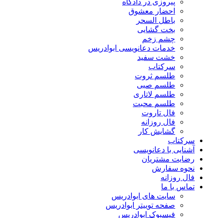
پیروزی در دادگاه
احضار معشوق
باطل السحر
بخت گشایی
چشم زخم
خدمات دعانویسی ابوادریس
خشت سفید
سرکتاب
طلسم ثروت
طلسم صبی
طلسم لاتاری
طلسم محبت
فال تاروت
فال روزانه
گشایش کار
سرکتاب
آشنایی با دعانویسی
رضایت مشتریان
نحوه سفارش
فال روزانه
تماس با ما
سایت های ابوادریس
صفحه توییتر ابوادریس
فیسبوک ابوادریس