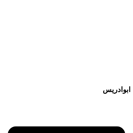
پرش
به
محتوا
ابوادریس