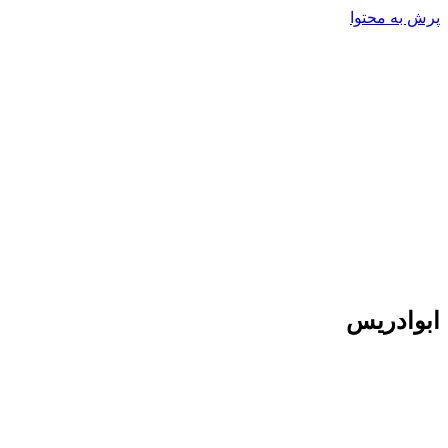
پرش به محتوا
ابوادریس