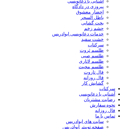
آشنایی با دعانویسی
پیروزی در دادگاه
احضار معشوق
باطل السحر
بخت گشایی
چشم زخم
خدمات دعانویسی ابوادریس
خشت سفید
سرکتاب
طلسم ثروت
طلسم صبی
طلسم لاتاری
طلسم محبت
فال تاروت
فال روزانه
گشایش کار
سرکتاب
آشنایی با دعانویسی
رضایت مشتریان
نحوه سفارش
فال روزانه
تماس با ما
سایت های ابوادریس
صفحه توییتر ابوادریس