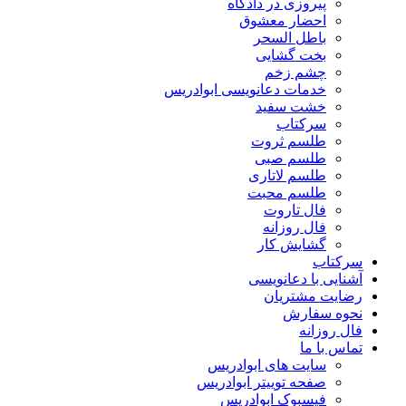
پیروزی در دادگاه
احضار معشوق
باطل السحر
بخت گشایی
چشم زخم
خدمات دعانویسی ابوادریس
خشت سفید
سرکتاب
طلسم ثروت
طلسم صبی
طلسم لاتاری
طلسم محبت
فال تاروت
فال روزانه
گشایش کار
سرکتاب
آشنایی با دعانویسی
رضایت مشتریان
نحوه سفارش
فال روزانه
تماس با ما
سایت های ابوادریس
صفحه توییتر ابوادریس
فیسبوک ابوادریس