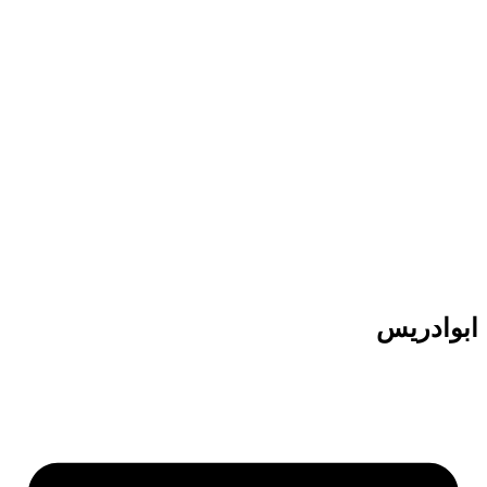
پرش
به
محتوا
ابوادریس