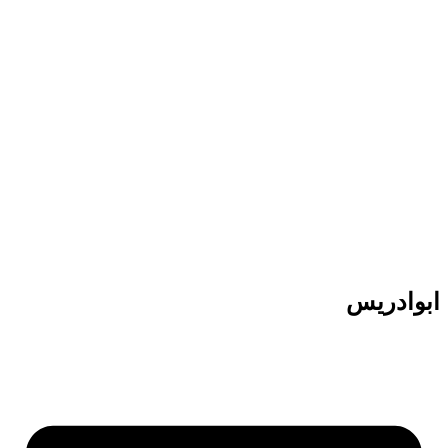
پرش
به
محتوا
ابوادریس