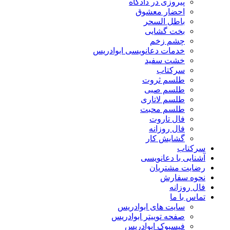
پیروزی در دادگاه
احضار معشوق
باطل السحر
بخت گشایی
چشم زخم
خدمات دعانویسی ابوادریس
خشت سفید
سرکتاب
طلسم ثروت
طلسم صبی
طلسم لاتاری
طلسم محبت
فال تاروت
فال روزانه
گشایش کار
سرکتاب
آشنایی با دعانویسی
رضایت مشتریان
نحوه سفارش
فال روزانه
تماس با ما
سایت های ابوادریس
صفحه توییتر ابوادریس
فیسبوک ابوادریس