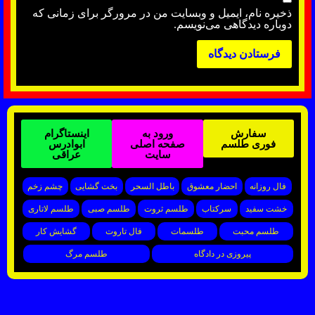
ذخیره نام، ایمیل و وبسایت من در مرورگر برای زمانی که
دوباره دیدگاهی می‌نویسم.
سفارش
ورود به
اینستاگرام
فوری طلسم
صفحه اصلی
ابوادرس
سایت
عراقی
فال روزانه
احضار معشوق
باطل السحر
بخت گشایی
چشم زخم
خشت سفید
سرکتاب
طلسم ثروت
طلسم صبی
طلسم لاتاری
طلسم محبت
طلسمات
فال تاروت
گشایش کار
پیروزی در دادگاه
طلسم مرگ