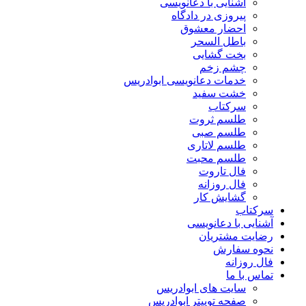
آشنایی با دعانویسی
پیروزی در دادگاه
احضار معشوق
باطل السحر
بخت گشایی
چشم زخم
خدمات دعانویسی ابوادریس
خشت سفید
سرکتاب
طلسم ثروت
طلسم صبی
طلسم لاتاری
طلسم محبت
فال تاروت
فال روزانه
گشایش کار
سرکتاب
آشنایی با دعانویسی
رضایت مشتریان
نحوه سفارش
فال روزانه
تماس با ما
سایت های ابوادریس
صفحه توییتر ابوادریس