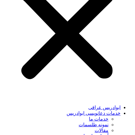
ابوادریس عراقی
خدمات دعانویسی ابوادریس
خدمات ما
نمونه طلسمات
مقالات