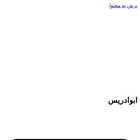
پرش به محتوا
ابوادریس