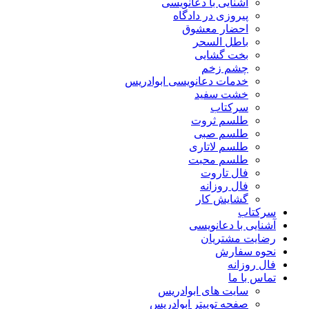
آشنایی با دعانویسی
پیروزی در دادگاه
احضار معشوق
باطل السحر
بخت گشایی
چشم زخم
خدمات دعانویسی ابوادریس
خشت سفید
سرکتاب
طلسم ثروت
طلسم صبی
طلسم لاتاری
طلسم محبت
فال تاروت
فال روزانه
گشایش کار
سرکتاب
آشنایی با دعانویسی
رضایت مشتریان
نحوه سفارش
فال روزانه
تماس با ما
سایت های ابوادریس
صفحه توییتر ابوادریس