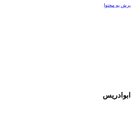
پرش به محتوا
ابوادریس