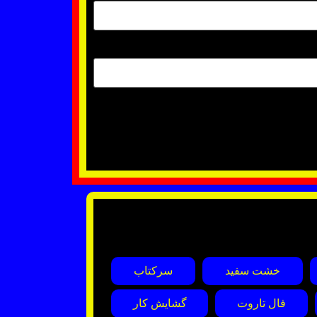
خشت سفید
سرکتاب
فال تاروت
گشایش کار