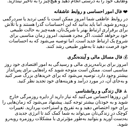
وظایف خود را به درستی انجام دهید و هیچ‌چیز را به تأخیر نیندازید.
❤️
فال امور احساسی و روابط عاشقانه
در روابط عاطفی شما امروز ممکن است با کمی تردید یا سردرگمی
روبه‌رو شوید. اما باید بدانید که این احساسات گذرا هستند و با تلاش
برای برقراری ارتباط بهتر با شریک‌تان، همه‌چیز به حالت طبیعی
خود برخواهد گشت. اگر مجرد هستید، امروز زمان مناسبی برای
شروع یک ارتباط جدید است. اما توصیه می‌شود که به احساسات
خود فرصت دهید تا به‌طور طبیعی رشد کنند.
💰
فال مسائل مالی و آینده‌نگری
امروز برای برنامه‌ریزی مالی و رسیدگی به امور اقتصادی خود روز
مناسبی است. ممکن است متوجه شوید که راه‌هایی برای پس‌انداز
بیشتر وجود دارد. توصیه می‌شود که برای خریدهای بزرگ صبر کنید
و به‌جای آن، در مورد درآمد و هزینه‌های خود تجدید نظر کنید.
🧘
فال زندگی و روانشناسی
این روزها احساس می‌کنید که نیاز دارید از دایره روزمرگی خارج
شوید و به خودتان بیشتر توجه کنید. پیشنهاد می‌شود که زمان‌هایی را
برای خود اختصاص دهید و به تفریح و استراحت بپردازید. تغییرات
کوچک در زندگی‌تان می‌تواند به شما کمک کند تا انرژی جدیدی
به‌دست آورید و بتوانید به‌طور مؤثرتری با مشکلات روزمره روبه‌رو
شوید.