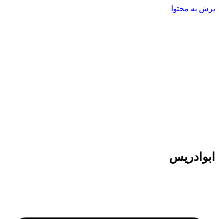
پرش به محتوا
ابوادریس