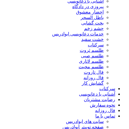
آشنایی با دعانویسی
پیروزی در دادگاه
احضار معشوق
باطل السحر
بخت گشایی
چشم زخم
خدمات دعانویسی ابوادریس
خشت سفید
سرکتاب
طلسم ثروت
طلسم صبی
طلسم لاتاری
طلسم محبت
فال تاروت
فال روزانه
گشایش کار
سرکتاب
آشنایی با دعانویسی
رضایت مشتریان
نحوه سفارش
فال روزانه
تماس با ما
سایت های ابوادریس
صفحه توییتر ابوادریس