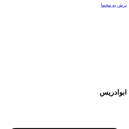
پرش به محتوا
ابوادریس